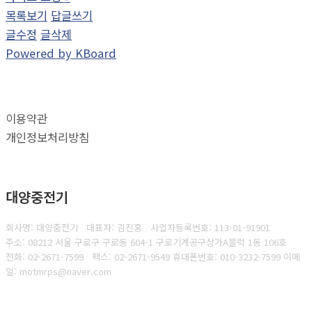
목록보기
답글쓰기
글수정
글삭제
Powered by KBoard
이용약관
개인정보처리방침
대양중전기
회사명: 대양중전기 대표자: 김진홍
사업자등록번호:
113-01-91901
주소: 08212 서울 구로구 구로동 604-1 구로기계공구상가A블럭 1동 106호
전화: 02-2671-7599
팩스:
02-2671-9549 휴대폰번호: 010-3232-7599 이메
일: motmrps@naver.com
Copyright © 2025 대양중전기. All rights reserved.
Created by
Yescall.com