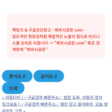
백링크 & 구글상단광고 - 찌라시공장.com -
압도적인 현장감처럼 폭발적인 노출의 힘으로 비즈니
스를 승리로 이끕니다 → "찌라시공장.com" 혹은 검
색창에 "
찌라시공장
"
좋아요
0
싫어요
0
인쇄
«
야동티비 | ✅구글검색 빠른주소✅ 밤잠 도둑, 야동의 정석
링크모음 | ✅구글검색 빠른주소✅ 형만 믿고 들어와라, 오늘 밤
아지트 고정
»