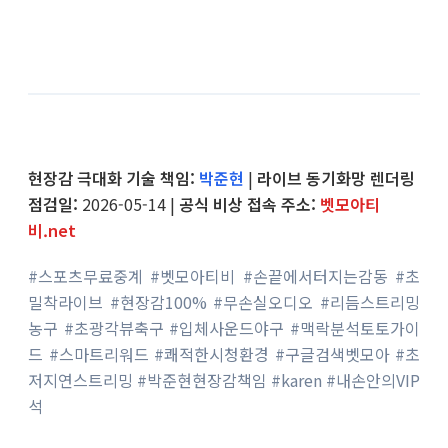
현장감 극대화 기술 책임:
박준현
|
라이브 동기화망 렌더링
점검일:
2026-05-14 |
공식 비상 접속 주소:
벳모아티
비.net
#스포츠무료중계 #벳모아티비 #손끝에서터지는감동 #초
밀착라이브 #현장감100% #무손실오디오 #리듬스트리밍
농구 #초광각뷰축구 #입체사운드야구 #맥락분석토토가이
드 #스마트리워드 #쾌적한시청환경 #구글검색벳모아 #초
저지연스트리밍 #박준현현장감책임 #karen #내손안의VIP
석