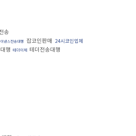
전송
잡코인판매
24시코인업체
바이낸스전송대행
송대행
테더전송대행
테더이체