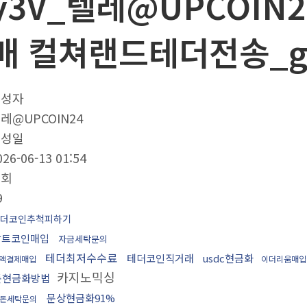
y3V_텔레@UPCOIN
매 컬쳐랜드테더전송_g
작성자
레@UPCOIN24
작성일
026-06-13 01:54
조회
9
더코인추척피하기
알트코인매입
자금세탁문의
테더최저수수료
테더코인직거래
usdc현금화
액결제매입
이더리움매입
카지노믹싱
돈현금화방법
문상현금화91%
돈세탁문의