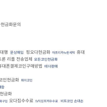
금현금화문의
입대행
핑오다현금화
휴대
문상매입
아프리카tv돈세탁
트론 리플 전송업체
모든코인현금화
휴대폰결제코인구매방법
테더판매
코인현금화
파이코인
매함
현금화
오다집수수료
비트코인 손대손
fx믹싱최저수수료
화구입