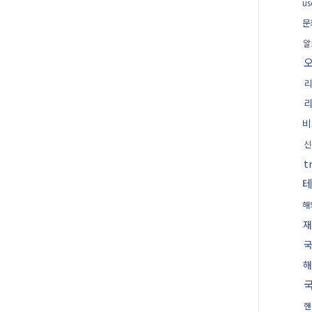
u
문
알
리
리
비
신
t
해
재
국
해
핸