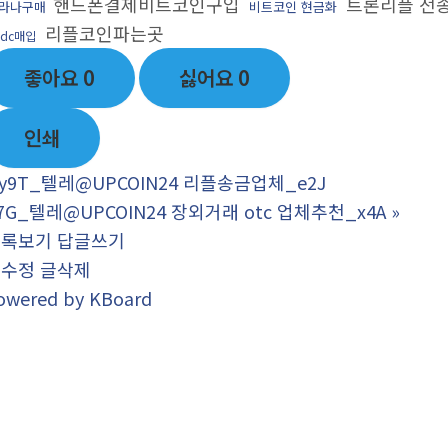
핸드폰결제비트코인구입
트론리플 전
라나구매
비트코인 현금화
리플코인파는곳
sdc매입
좋아요
0
싫어요
0
인쇄
y9T_텔레@UPCOIN24 리플송금업체_e2J
7G_텔레@UPCOIN24 장외거래 otc 업체추천_x4A
»
목록보기
답글쓰기
글수정
글삭제
owered by KBoard