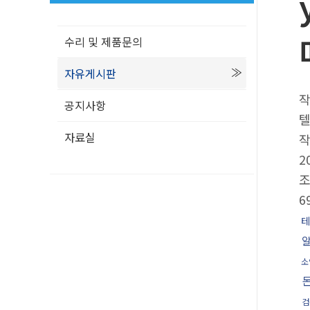
수리 및 제품문의
자유게시판
공지사항
텔
자료실
2
6
테
소
검