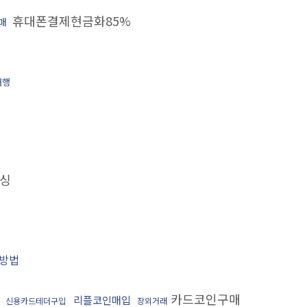
휴대폰결제현금화85%
구매
대행
싱
방법
카드코인구매
리플코인매입
신용카드테더구입
장외거래