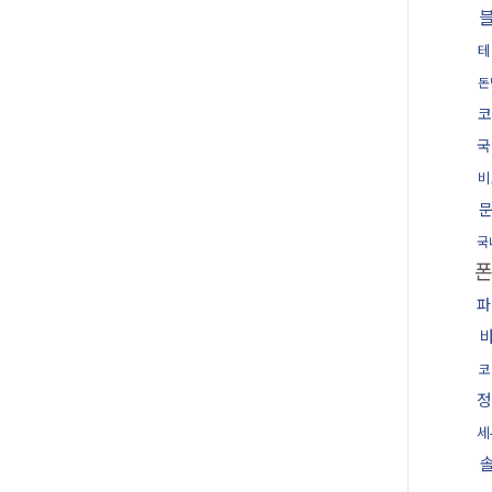
테
돈
코
국
비
국
폰
파
코
정
세