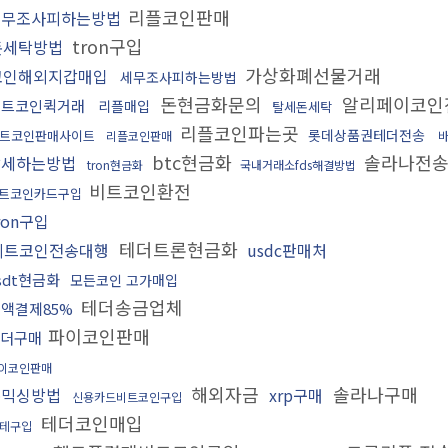
리플코인판매
세무조사피하는방법
tron구입
돈세탁방법
가상화폐선물거래
코인해외지갑매입
세무조사피하는방법
돈현금화문의
알리페이코인
비트코인퀵거래
리플매입
탈세돈세탁
리플코인파는곳
롯데상품권테더전송
트코인판매사이트
리플코인판매
btc현금화
솔라나전
탈세하는방법
tron현금화
국내거래소fds해결방법
비트코인환전
트코인카드구입
ron구입
테더트론현금화
비트코인전송대행
usdc판매처
sdt현금화
모든코인 고가매입
테더송금업체
액결제85%
파이코인판매
테더구매
이코인판매
해외자금
솔라나구매
돈믹싱방법
xrp구매
신용카드비트코인구입
테더코인매입
테구입