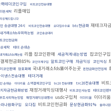
블랙테더코인구입
비트코인전송대행
리플매입
더돈세탁
믹싱해드립니다
재테크자
btc현금화
인 송금대행 24시
비트코인전송대행
오다집수수료
내거래소fds우회하는법
코인송금대리
트코인현금화
문상세탁
테더 손대손
리플 잡코인판매
잡코인구
세금적게내는방법
내거래소fds깨는법
결제현금화85%
알트코인구매
자금믹싱
코인믹싱
코인이체구입
국내거래소fds뚫어주는곳
이코인판매
암호화폐
돈현금화안전업체
테더거래
바이낸스전송대행
비트
trc20전송대행
소액결제코인구입
인 손대손
이더리움
trc20 전송대행
재정거래믹싱대행사
치자금현금화방법
테더코인판
비트코인사는법
usdc구입처
이더리움
무조사피하는방법
재정거래믹싱대행사
이더리움
비트코인현금화
오다집
문상현금화91%
솔라나원화구입
솔라나원