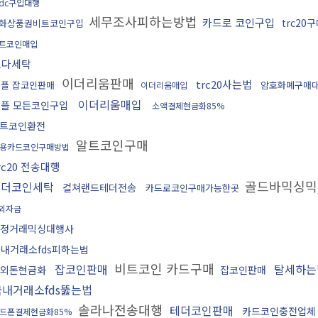
sdc구입대행
세무조사피하는방법
카드로 코인구입
trc20
화상품권비트코인구입
트코인매입
오다세탁
이더리움판매
trc20사는법
플 잡코인판매
암호화폐구매
이더리움매입
이더리움매입
플 모든코인구입
소액결제현금화85%
트코인환전
알트코인구매
용카드코인구매방법
rc20 전송대행
골드바믹싱믹
테더코인세탁
컬쳐랜드테더전송
카드로코인구매가능한곳
외자금
정거래믹싱대행사
내거래소fds피하는법
비트코인 카드구매
잡코인판매
탈세하는
외돈현금화
잡코인판매
국내거래소fds뚫는법
솔라나전송대행
테더코인판매
카드코인충전업체
드폰결제현금화85%