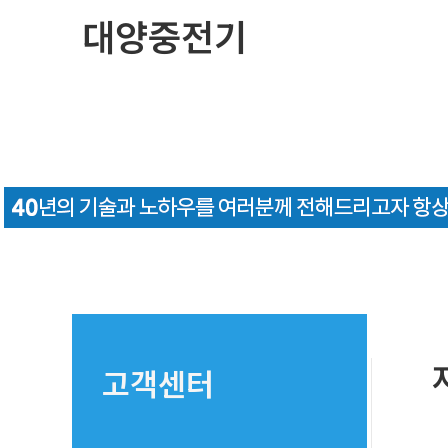
콘
대양중전기
텐
츠
로
건
너
뛰
기
고객센터