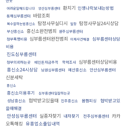
한곳
환치기
인생나락보내는방법
어려운일해드립니다
양산심부름센터
바람조회
동해심부름센터
탐정사무실디시
탐정사무실24시상담
복수잘하는법흥신소
밀항
흥신소완전범죄
부산흥신소
원주심부름센터
심부름센터완전범죄
심부름센터상담
청부폭행비용
미제사건해결
비용
진도심부름센터
심부름센터상담비용
청부의뢰하는곳
떼인돈자금추적
학력조사
흥신소24시상담
예산흥신소
안산심부름센터
남원심부름센터
신분세탁
흥신소
흥신소이용후기
심부름센터일잘하는곳
협박받고있을때
협박받고있
성남흥신소
몸캠피싱
진주흥신소
을때해결
안성심부름센터
실종자찾기
카카
내차찾기
전주심부름센터
오톡해킹
유흥업소출입내역