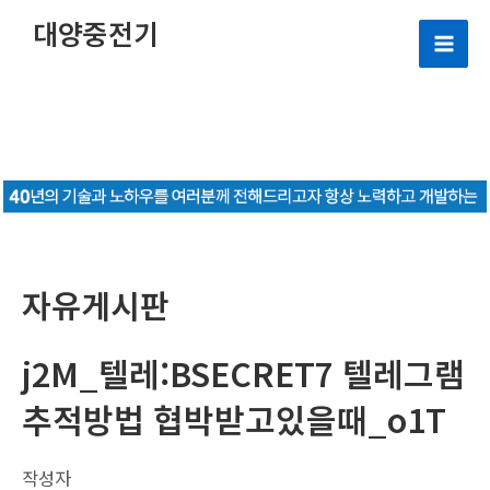
콘
대양중전기
텐
Mai
츠
로
Men
건
너
뛰
기
자유게시판
j2M_텔레:BSECRET7 텔레그램
추적방법 협박받고있을때_o1T
작성자