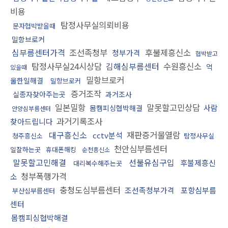
비용
탐정사무실의뢰비용
문자협박받을때
밀항브로커
심부름센터가격
조선족청부
후불제흥신소
청부가격
협박받고
탐정사무실24시상담
김해심부름센터
수원흥신소
억
있을때
밀항브로커
울한일해결
밀항브로커
증거조작
실종자찾아주는곳
과거조사
일본밀항
말못할고민상담
사람
몸캠피싱협박해결
안양심부름센터
과거기록조사
찾아드립니다
대구흥신소
재판증거물열람
cctv분석
청주흥신소
탐정사무실
천안심부름센터
일잘하는곳
휴대폰해킹
순천흥신소
말못할고민해결
선불유심구입
후불제흥신
대리복수해주는곳
청부폭행가격
소
충청도심부름센터
조선족청부가격
포항심부름
부산심부름센터
센터
몸캠피싱협박해결