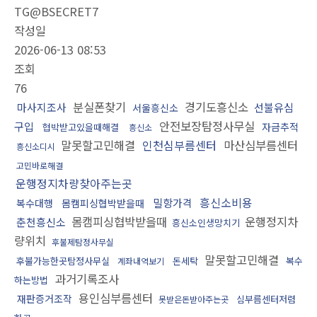
TG@BSECRET7
작성일
2026-06-13 08:53
조회
76
분실폰찾기
경기도흥신소
마사지조사
선불유심
서울흥신소
안전보장탐정사무실
구입
자금추적
협박받고있을때해결
흥신소
말못할고민해결
인천심부름센터
마산심부름센터
흥신소디시
고민바로해결
운행정지차량찾아주는곳
흥신소비용
밀항가격
복수대행
몸캠피싱협박받을때
몸캠피싱협박받을때
운행정지차
춘천흥신소
흥신소인생망치기
량위치
후불제탐정사무실
말못할고민해결
후불가능한곳탐정사무실
돈세탁
복수
계좌내역보기
과거기록조사
하는방법
용인심부름센터
재판증거조작
심부름센터저렴
못받은돈받아주는곳