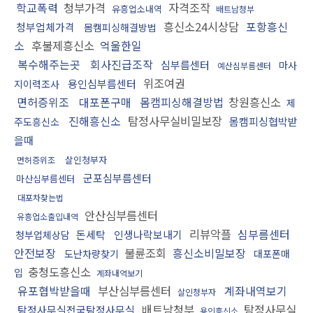
학교폭력
청부가격
자격조작
유흥업소내역
배트남청부
흥신소24시상담
포항흥신
청부업체가격
몸캠피싱해결방법
소
후불제흥신소
억울한일
복수해주는곳
회사진급조작
심부름센터
마사
예산심부름센터
위조여권
용인심부름센터
지이력조사
면허증위조
대포폰구매
몸캠피싱해결방법
창원흥신소
제
진해흥신소
탐정사무실비밀보장
몸캠피싱협박받
주도흥신소
을때
살인청부자
면허증위조
군포심부름센터
마산심부름센터
대포차찾는법
안산심부름센터
유흥업소출입내역
리뷰악플
심부름센터
돈세탁
인생나락보내기
청부업체상담
안전보장
불륜조회
흥신소비밀보장
도난차량찾기
대포폰매
충청도흥신소
입
계좌내역보기
유포협박받을때
부산심부름센터
계좌내역보기
살인청부자
배트남청부
탐정사무실
탐정사무실전국탐정사무실
용인흥신소