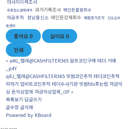
마사지이력조사
과거기록조사
떼인돈불법회수
유흥업소결제내역
자금추적
성남흥신소
떼인돈강제회수
재판증거조작
진도심부
름센터
좋아요
0
싫어요
0
인쇄
«
a4G_텔레@CASHFILTER365 알트코인구매 테더 거래
_p4Y
q8J_텔레@CASHFILTER365 빗썸코인추적 테더코인추척
피하기 업비트코인추적 테더수사기관 빗썸fds푸는법 자금믹
싱 돈믹싱업체 자금믹싱업체_i3F
»
목록보기
답글쓰기
글수정
글삭제
Powered by KBoard