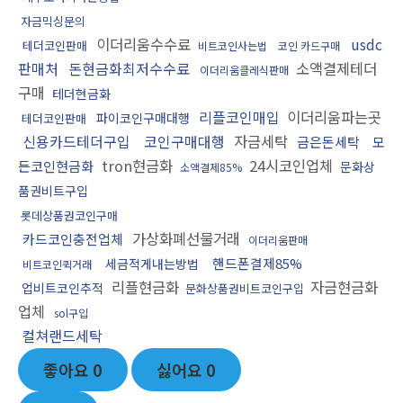
자금믹싱문의
이더리움수수료
usdc
테더코인판매
비트코인사는법
코인 카드구매
판매처
돈현금화최저수수료
소액결제테더
이더리움클레식판매
구매
테더현금화
리플코인매입
이더리움파는곳
파이코인구매대행
테더코인판매
신용카드테더구입
코인구매대행
자금세탁
금은돈세탁
모
tron현금화
24시코인업체
든코인현금화
문화상
소액결제85%
품권비트구입
롯데상품권코인구매
가상화폐선물거래
카드코인충전업체
이더리움판매
핸드폰결제85%
세금적게내는방법
비트코인퀵거래
리플현금화
자금현금화
업비트코인추적
문화상품권비트코인구입
업체
sol구입
컬쳐랜드세탁
좋아요
0
싫어요
0