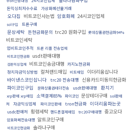
솔라나원화구입
24시코인업체
tron전송대행
돈믹싱최저수수료
가상화폐선물거래
오다집
비트코인사는법
암호화폐
24시코인업체
트론구매
sol구입
문상세탁
trc20 원화구입
돈현금화문의
롯데상품권현금화94%
비트코인세탁
업비트코인추적
트론 리플 전송업체
usdt판매대행
비트코인현금화
비트코인송금대행
카지노현금화
검돈믹싱업체
컬쳐랜드매입
이더리움삽니다
정치자금믹싱방법
비트매입
바이낸스코인삽니다
신용카드미동의현금화
trc20 전송대행
파이코인구입
환치기
usdt판매대행
문화상품권테더전송
문상테더구매
소액결제85%
xrp판매 xrp매입
파이코인
sol판매
이더리움파는곳
tron현금화
자금믹싱업체
처
파이코인판매
횡령세탁
중고오다
usdc판매처
핸드폰결제매입
trc20구매대행
알트코인구매
암호화폐전송대행
솔라나구매
비트코인현금화