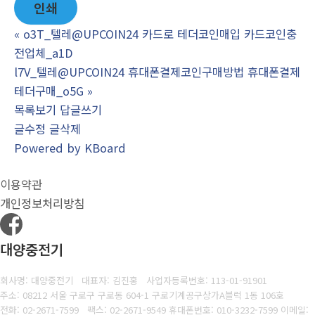
인쇄
«
o3T_텔레@UPCOIN24 카드로 테더코인매입 카드코인충
전업체_a1D
l7V_텔레@UPCOIN24 휴대폰결제코인구매방법 휴대폰결제
테더구매_o5G
»
목록보기
답글쓰기
글수정
글삭제
Powered by KBoard
이용약관
개인정보처리방침
대양중전기
회사명: 대양중전기 대표자: 김진홍
사업자등록번호:
113-01-91901
주소: 08212 서울 구로구 구로동 604-1 구로기계공구상가A블럭 1동 106호
전화: 02-2671-7599
팩스:
02-2671-9549 휴대폰번호: 010-3232-7599 이메일: