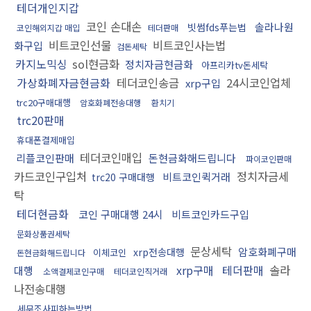
테더개인지갑
코인 손대손
솔라나원
빗썸fds푸는법
코인해외지갑 매입
테더판매
비트코인선물
비트코인사는법
화구입
검돈세탁
카지노믹싱
sol현금화
정치자금현금화
아프리카tv돈세탁
가상화폐자금현금화
테더코인송금
24시코인업체
xrp구입
trc20구매대행
암호화폐전송대행
환치기
trc20판매
휴대폰결제매입
테더코인매입
리플코인판매
돈현금화해드립니다
파이코인판매
카드코인구입처
정치자금세
비트코인퀵거래
trc20 구매대행
탁
테더현금화
코인 구매대행 24시
비트코인카드구입
문화상품권세탁
문상세탁
암호화폐구매
xrp전송대행
이체코인
돈현금화해드립니다
xrp구매
테더판매
솔라
대행
소액결제코인구매
테더코인직거래
나전송대행
세무조사피하는방법