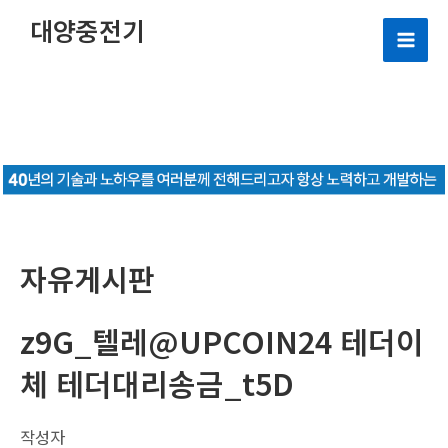
콘
대양중전기
텐
Mai
츠
로
Men
건
너
뛰
기
자유게시판
z9G_텔레@UPCOIN24 테더이
체 테더대리송금_t5D
작성자