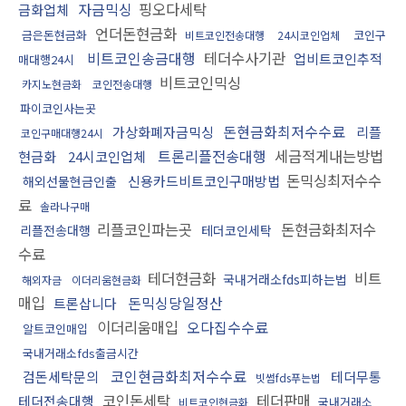
자금믹싱
핑오다세탁
금화업체
언더돈현금화
금은돈현금화
코인구
비트코인전송대행
24시코인업체
비트코인송금대행
테더수사기관
업비트코인추적
매대행24시
비트코인믹싱
카지노현금화
코인전송대행
파이코인사는곳
돈현금화최저수수료
가상화폐자금믹싱
리플
코인구매대행24시
트론리플전송대행
세금적게내는방법
현금화
24시코인업체
돈믹싱최저수수
신용카드비트코인구매방법
해외선물현금인출
료
솔라나구매
리플코인파는곳
돈현금화최저수
리플전송대행
테더코인세탁
수료
테더현금화
비트
국내거래소fds피하는법
해외자금
이더리움현금화
매입
돈믹싱당일정산
트론삽니다
이더리움매입
오다집수수료
알트코인매입
국내거래소fds출금시간
코인현금화최저수수료
검돈세탁문의
테더무통
빗썸fds푸는법
코인돈세탁
테더판매
테더전송대행
국내거래소
비트코인현금화