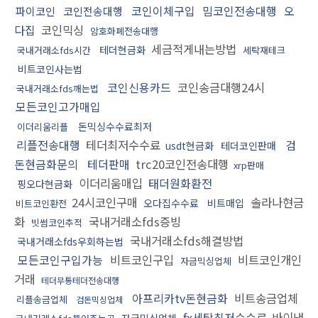
코인이체구입
밈코인전송대행
오
파이코인
코인전송대행
다집
코인믹싱
암호화폐전송대행
세금적게내는방법
테더현금화
국내거래소fds시간
세탁재테크
비트코인사는법
코인신용카드
코인송금대행24시
국내거래소fds깨는법
모든코인고가매입
돈믹싱수수료최저
이더리움리플
리플전송대행
테더최저수수료
검
usdt현금화
테더코인판매
돈현금화문의
테더판매
trc20코인전송대행
xrp판매
이더리움매입
태더원화환전
핑오다현금화
24시코인구매
솔라나현금
오다집수수료
비트매입
비트코인환전
화
국내거래소fds증빙
빗썸코인추적
국내거래소fds해결방법
국내거래소fds우회하는법
모든코인구입가능
비트코인구입
비트코인개인
자금믹싱업체
거래
테더무통테더전송대행
아프리카tv돈현금화
비트송금업체
리플송금업체
검돈믹싱업체
fx세탁최저수수료
바이낸