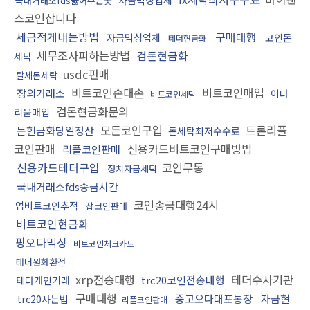
자금믹싱업체
국내거래소fds뚫어주는곳
스코인삽니다
세금적게내는방법
구매대행
자금믹싱업체
코인돈
테더현금화
세무조사피하는방법
검돈현금화
세탁
usdc판매
탈세돈세탁
비트코인손대손
비트코인매입
장외거래소
이더
비트코인세탁
검돈현금화문의
리움매입
모든코인구입
트론리플
돈현금화당일정산
돈세탁최저수수료
코인판매
신용카드비트코인구매방법
리플코인판매
신용카드테더구입
코인무통
정치자금세탁
국내거래소fds송금시간
코인송금대행24시
업비트코인추적
잡코인판매
비트코인현금화
핑오다믹싱
비트코인체크카드
태더원화환전
xrp전송대행
테더수사기관
trc20코인전송대행
테더개인거래
구매대행
중고오다대포통장
자금현
trc20사는법
리플코인판매