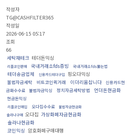
작성자
TG@CASHFILTER365
작성일
2026-06-15 05:17
조회
66
세탁재테크
테더돈믹싱
국내거래소fds증빙
국내거래소fds뚫는법
리플코인판매
테더송금업체
핑오다믹싱
신용카드테더구입
이더리움삽니다
불법자금세탁
비트코인퀵거래
신용카드현
언더돈현금화
정치자금세탁방법
금화수수료
불법자금믹싱
현금돈믹싱
오다집수수료
리플코인매입
불법자금현금화
오다집
가상화폐자금현금화
솔라나구매
솔라나현금화
코인믹싱
암호화폐구매대행