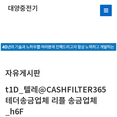
콘
대양중전기
텐
Mai
츠
로
Men
건
너
뛰
기
자유게시판
t1D_텔레@CASHFILTER365
테더송금업체 리플 송금업체
_h6F