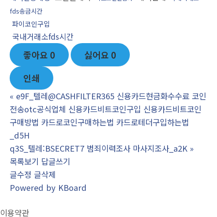
fds송금시간
파이코인구입
국내거래소fds시간
좋아요
0
싫어요
0
인쇄
«
e9F_텔레@CASHFILTER365 신용카드현금화수수료 코인
전송otc공식업체 신용카드비트코인구입 신용카드비트코인
구매방법 카드로코인구매하는법 카드로테더구입하는법
_d5H
q3S_텔레:BSECRET7 범죄이력조사 마사지조사_a2K
»
목록보기
답글쓰기
글수정
글삭제
Powered by KBoard
이용약관