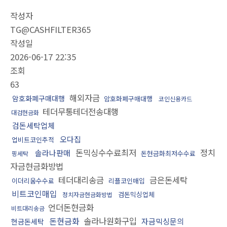
작성자
TG@CASHFILTER365
작성일
2026-06-17 22:35
조회
63
해외자금
암호화폐구매대행
암호화폐구매대행
코인신용카드
테더무통테더전송대행
대검현금화
검돈세탁업체
오다집
업비트코인추적
돈믹싱수수료최저
정치
솔라나판매
돈현금화최저수수료
핑세탁
자금현금화방법
테더대리송금
금은돈세탁
이더리움수수료
리플코인매입
비트코인매입
검돈믹싱업체
정치자금현금화방법
언더돈현금화
비트대리송금
돈현금화
솔라나원화구입
자금믹싱문의
현금돈세탁