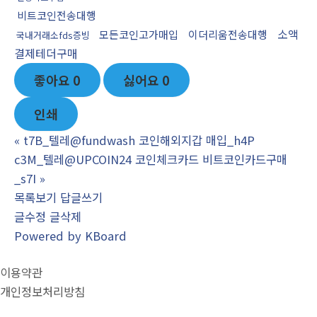
비트코인전송대행
소액
모든코인고가매입
이더리움전송대행
국내거래소fds증빙
결제테더구매
좋아요
0
싫어요
0
인쇄
«
t7B_텔레@fundwash 코인해외지갑 매입_h4P
c3M_텔레@UPCOIN24 코인체크카드 비트코인카드구매
_s7I
»
목록보기
답글쓰기
글수정
글삭제
Powered by KBoard
이용약관
개인정보처리방침