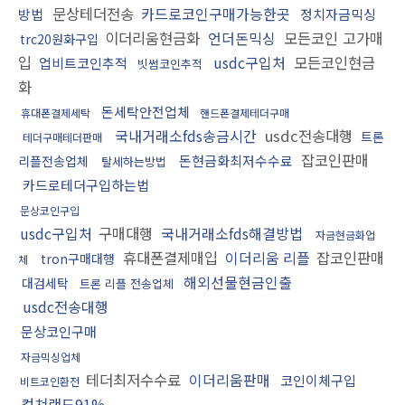
문상테더전송
카드로코인구매가능한곳
방법
정치자금믹싱
이더리움현금화
언더돈믹싱
모든코인 고가매
trc20원화구입
입
usdc구입처
모든코인현금
업비트코인추적
빗썸코인추적
화
돈세탁안전업체
휴대폰결제세탁
핸드폰결제테더구매
국내거래소fds송금시간
usdc전송대행
트론
테더구매테더판매
잡코인판매
돈현금화최저수수료
리플전송업체
탈세하는방법
카드로테더구입하는법
문상코인구입
usdc구입처
구매대행
국내거래소fds해결방법
자금현금화업
휴대폰결제매입
이더리움 리플
잡코인판매
tron구매대행
체
해외선물현금인출
대검세탁
트론 리플 전송업체
usdc전송대행
문상코인구매
자금믹싱업체
테더최저수수료
이더리움판매
코인이체구입
비트코인환전
컬쳐랜드91%