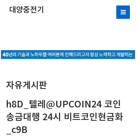
콘
대양중전기
텐
Mai
츠
로
Men
건
너
뛰
기
자유게시판
h8D_텔레@UPCOIN24 코인
송금대행 24시 비트코인현금화
_c9B