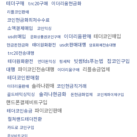
테더구매
trc20구매
이더리움현금화
리플코인판매
코인현금화최저수수료
소액결제매입
코인믹싱
이더리움판매
테더코인매입
usdt매입
문화상품권코인구매
usdt판매대행
태더원화환전
현금돈현금화
암호화폐전송대행
trc20전송대행
빗썸fds푸는법
잡코인구입
테더원화환전
언더돈믹싱
핑세탁
대행
파이코인전송대행
리플송금업체
이더리움구매
테더코인판매함
솔라나판매
코인현금직거래
이더리움판매
솔라나현금화
골드바믹싱믹싱
돈현금화업체
코인계좌이체구입
핸드폰결제비트구입
파이코인판매
테더코인송금
컬쳐랜드테더전환
카드로 코인구입
문상비트구입