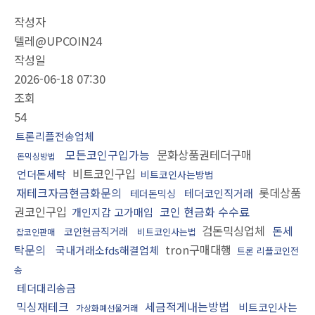
작성자
텔레@UPCOIN24
작성일
2026-06-18 07:30
조회
54
트론리플전송업체
모든코인구입가능
문화상품권테더구매
돈믹싱방법
비트코인구입
언더돈세탁
비트코인사는방법
재테크자금현금화문의
롯데상품
테더코인직거래
테더돈믹싱
권코인구입
코인 현금화 수수료
개인지갑 고가매입
검돈믹싱업체
돈세
코인현금직거래
비트코인사는법
잡코인판매
탁문의
tron구매대행
국내거래소fds해결업체
트론 리플코인전
송
테더대리송금
믹싱재테크
세금적게내는방법
비트코인사는
가상화폐선물거래