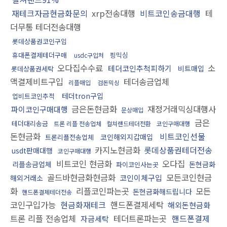
재테크자금현금화문의
xrp전송대행
비트코인송금대행
테
더무통 테더전송대행
롯데상품권코인구입
휴대폰결제테더구매
핑믹싱
usdc구입처
오다집수수료
소
테더코인추척피하기
비트매입
롯데상품권세탁
액결제비트구입
테더송금업체
리플매입
검돈믹싱
테더tron구입
업비트코인추적
금은돈현금화
재정거래믹싱대행사
파이코인구매대행
문상매입
금은
테더대리송금
트론 리플 전송업체
컬쳐랜드테더전환
코인구매대행
돈현금화
비트코인선물
코인해외지갑매입
트론리플전송업체
카지노현금화
롯데상품권테더전송
usdt판매대행
코인구매대행
비트코인 현금화
오다집
리플송금업체
돈현금화
파이코인사는곳
골드바현금화현금화
모든코인현금
코인이체구입
해외거래소
화
리플코인파는곳
모든
돈현금화해드립니다
핸드폰결제테더전송
코인구입가능
현금화재테크
핸드폰결제세탁
해외돈현금화
트론 리플 전송업체
테더트론파는곳
핸드폰결제
자금세탁