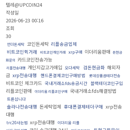
텔레@UPCOIN24
작성일
2026-06-23 00:16
조회
30
코인돈세탁
리플송금업체
언더돈세탁
비트코인퀵거래
이더리움판매
xrp구매
비트코인개인거래
돈현금
카드코인전송가능
화문의
개인지갑고가매입
검돈현금화
해외자
오다세탁
리플전송대행
금
xrp전송대행
핸드폰결제코인구매방법
롯데상품권테더전송
비트코인 체크카드
국내거래소fds송금시간
블랙테더코인구입
리플코인판매
국내거래소fds해결방법
이더리움 리플코인구매
트론삽니다
솔라나전송대행
돈세탁업체
휴대폰결제테더구매
xrp전송
대행
xrp전송대행
trc20사는법
이더리움 리플