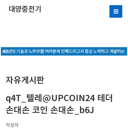
콘
대양중전기
텐
Mai
츠
로
Men
건
너
뛰
기
자유게시판
q4T_텔레@UPCOIN24 테더
손대손 코인 손대손_b6J
작성자