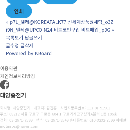
인쇄
«
p7L_텔레@KOREATALK77 신세계상품권세탁_o3Z
i9N_텔레@UPCOIN24 비트코인구입 비트매입_p9G
»
목록보기
답글쓰기
글수정
글삭제
Powered by KBoard
이용약관
개인정보처리방침
대양중전기
회사명: 대양중전기 대표자: 김진홍
사업자등록번호:
113-01-91901
주소: 08212 서울 구로구 구로동 604-1 구로기계공구상가A블럭 1동 106호
전화: 02-2671-7599
팩스:
02-2671-9549 휴대폰번호: 010-3232-7599 이메일:
motmrps@naver.com