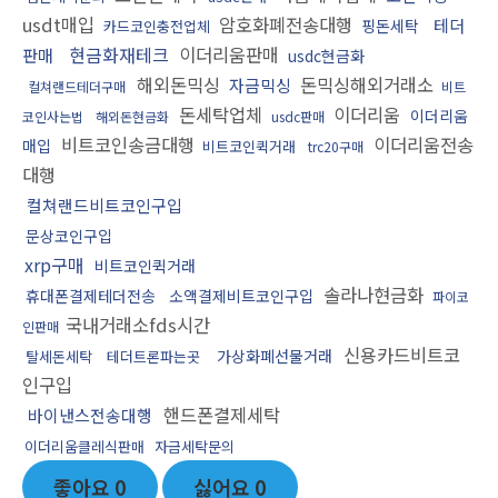
usdt매입
암호화폐전송대행
테더
핑돈세탁
카드코인충전업체
현금화재테크
이더리움판매
판매
usdc현금화
해외돈믹싱
돈믹싱해외거래소
자금믹싱
컬쳐랜드테더구매
비트
돈세탁업체
이더리움
이더리움
코인사는법
해외돈현금화
usdc판매
비트코인송금대행
이더리움전송
매입
비트코인퀵거래
trc20구매
대행
컬쳐랜드비트코인구입
문상코인구입
xrp구매
비트코인퀵거래
솔라나현금화
휴대폰결제테더전송
소액결제비트코인구입
파이코
국내거래소fds시간
인판매
신용카드비트코
가상화폐선물거래
탈세돈세탁
테더트론파는곳
인구입
핸드폰결제세탁
바이낸스전송대행
이더리움클레식판매
자금세탁문의
좋아요
0
싫어요
0