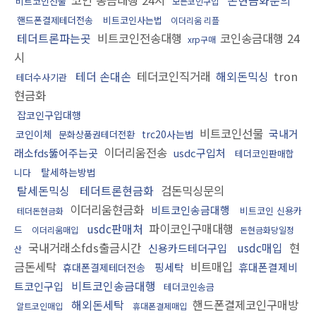
코인 송금대행 24시
돈현금화문의
비트코인선물
모든코인구입
핸드폰결제테더전송
비트코인사는법
이더리움 리플
테더트론파는곳
비트코인전송대행
코인송금대행 24
xrp구매
시
테더 손대손
테더코인직거래
해외돈믹싱
tron
테더수사기관
현금화
잡코인구입대행
비트코인선물
국내거
코인이체
trc20사는법
문화상품권테더전환
이더리움전송
래소fds뚫어주는곳
usdc구입처
테더코인판매합
탈세하는방법
니다
탈세돈믹싱
테더트론현금화
검돈믹싱문의
이더리움현금화
비트코인송금대행
비트코인 신용카
테더돈현금화
usdc판매처
파이코인구매대행
드
이더리움매입
돈현금화당일정
국내거래소fds출금시간
usdc매입
현
신용카드테더구입
산
금돈세탁
비트매입
핑세탁
휴대폰결제비
휴대폰결제테더전송
비트코인송금대행
트코인구입
테더코인송금
해외돈세탁
핸드폰결제코인구매방
알트코인매입
휴대폰결제매입