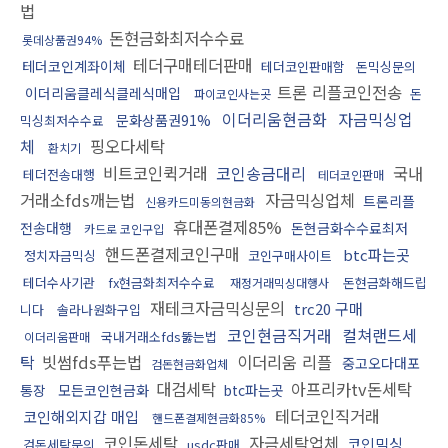
법
돈현금화최저수수료
롯데상품권94%
테더구매테더판매
테더코인계좌이체
테더코인판매함
돈믹싱문의
트론 리플코인전송
이더리움클레식클레식매입
돈
파이코인사는곳
이더리움현금화
자금믹싱업
문화상품권91%
믹싱최저수수료
체
핑오다세탁
환치기
비트코인퀵거래
코인송금대리
국내
테더전송대행
테더코인판매
거래소fds깨는법
자금믹싱업체
트론리플
신용카드미동의현금화
휴대폰결제85%
전송대행
돈현금화수수료최저
카드로 코인구입
핸드폰결제코인구매
btc파는곳
정치자금믹싱
코인구매사이트
테더수사기관
fx현금화최저수수료
돈현금화해드립
재정거래믹싱대행사
재테크자금믹싱문의
trc20 구매
니다
솔라나원화구입
코인현금직거래
컬쳐랜드세
국내거래소fds뚫는법
이더리움판매
탁
빗썸fds푸는법
이더리움 리플
중고오다대포
검돈현금화업체
대검세탁
아프리카tv돈세탁
통장
모든코인현금화
btc파는곳
테더코인직거래
코인해외지갑 매입
핸드폰결제현금화85%
코인돈세탁
자금세탁업체
코인믹싱
검돈세탁문의
usdc판매