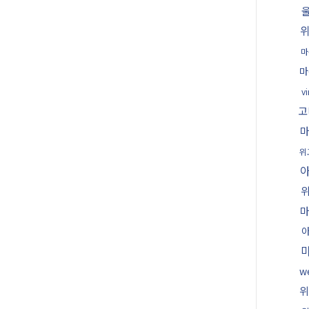
마
마
v
고
위
w
위