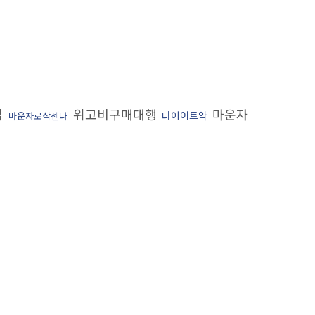
법
위고비구매대행
마운자
다이어트약
마운자로삭센다