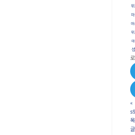
위
마
마
위
마
«
s