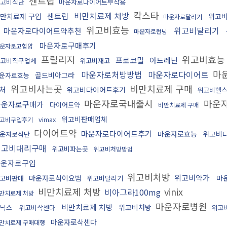
센트립
고비식단
마운자로다이어트부작용
칵스타
비만치료제 처방
센트립
만치료제 구입
위고
마운자로달리기
위고비효능
위고비달리기
마운자로다이어트약추천
마운자로런닝
마운자로구매후기
운자로고혈압
프릴리지
위고비효
프로코밀
아드레닌
고비직구업체
위고비재고
마
마운자로처방방법
마운자로다이어트
골드비아그라
운자로효능
위고비사는곳
비만치료제 구매
처
위고비다이어트후기
위고비헬
마운자로국내출시
마운
마운자로구매가
다이어트약
비만치료제 구매
위고비판매업체
vimax
고비구입후기
다이어트약
마운자로다이어트후기
마운자로효능
위고비
운자로식단
위고비대리구매
위고비파는곳
위고비처방방법
마운자로구입
위고비처방
위고비약가
마운자로식이요법
마
고비판매
위고비달리기
비만치료제 처방
vinix
비아그라100mg
만치료제 처방
마운자로병원
비만치료제 처방
위고비처방
닉스
위고비삭센다
위고
마운자로삭센다
만치료제 구매대행