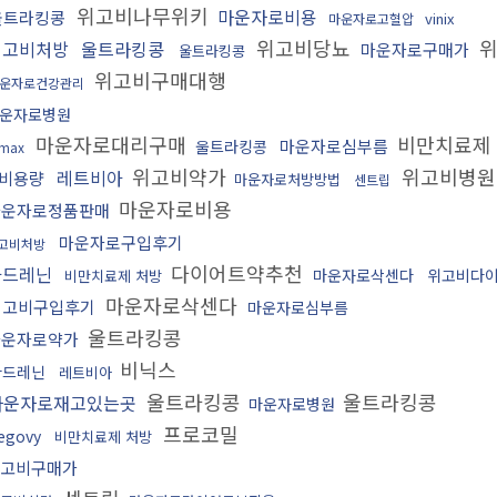
위고비나무위키
마운자로비용
울트라킹콩
vinix
마운자로고혈압
위고비당뇨
위
위고비처방
울트라킹콩
마운자로구매가
울트라킹콩
위고비구매대행
운자로건강관리
운자로병원
마운자로대리구매
비만치료제
마운자로심부름
울트라킹콩
imax
위고비약가
위고비병원
레트비아
비용량
마운자로처방방법
센트립
마운자로비용
마운자로정품판매
마운자로구입후기
고비처방
다이어트약추천
아드레닌
마운자로삭센다
위고비다
비만치료제 처방
마운자로삭센다
위고비구입후기
마운자로심부름
울트라킹콩
마운자로약가
비닉스
아드레닌
레트비아
울트라킹콩
울트라킹콩
마운자로재고있는곳
마운자로병원
프로코밀
egovy
비만치료제 처방
고비구매가