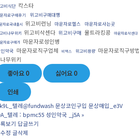
칵스타
고비식단
위고비구매대행
운자로구매후기
위고비런닝
마운자로헬스
마운자로사는곳
운자로국내출시
위고비삭센다
울트라킹콩
위고비구매
고비나무위키
마운자로삭센다
마운자로성인병
운자로구매가
마운자로직구업체
마운자로직구방
성인약국
위고비용량
비맥스
로나무위키
좋아요
0
싫어요
0
인쇄
k9L_텔레@fundwash 문상코인구입 문상매입_e3V
9A_텔레 : bpmc55 성인약국 _j5A
»
목록보기
답글쓰기
글수정
글삭제