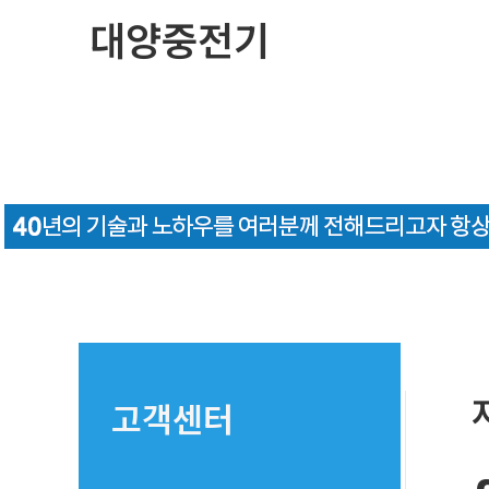
콘
대양중전기
텐
츠
로
건
너
뛰
기
고객센터