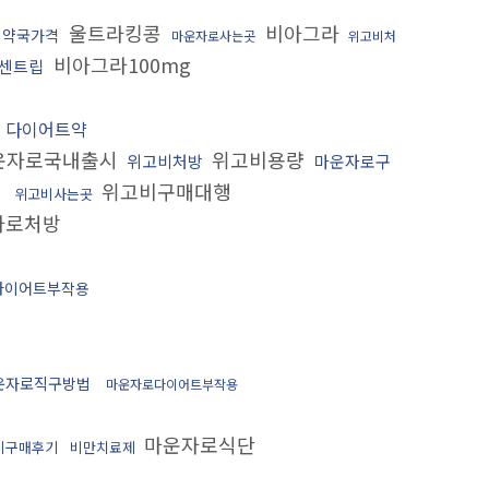
울트라킹콩
비아그라
비약국가격
마운자로사는곳
위고비처
비아그라100mg
센트립
능
다이어트약
운자로국내출시
위고비용량
위고비처방
마운자로구
위고비구매대행
스
위고비사는곳
자로처방
다이어트부작용
운자로직구방법
마운자로다이어트부작용
마운자로식단
비구매후기
비만치료제