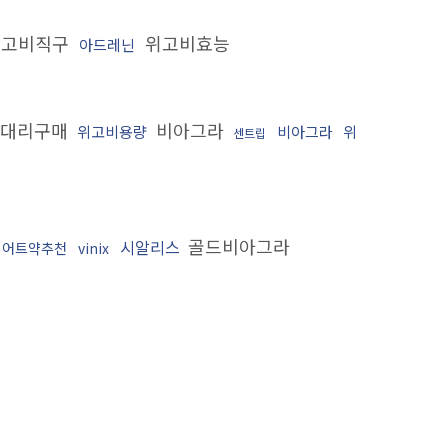
고비직구
위고비효능
아드레닌
 대리구매
비아그라
위고비용량
비아그라
위
센트립
골드비아그라
시알리스
이어트약추천
vinix