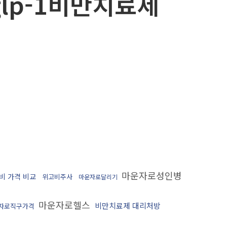
 glp-1비만치료제
마운자로성인병
비 가격 비교
위고비주사
마운자로달리기
마운자로헬스
비만치료제 대리처방
자로직구가격