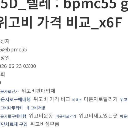
f5D_텔레 : bpmc55
위고비 가격 비교_x6F
작성자
G@bpmc55
작성일
026-06-23 03:00
조회
9
위고비판매업체
마운자로단가
위고비 가격 비교
마운자로달리기
마운자로구매대행
위고
비맥스
위고비나무위키
위고비처방
위고비운동
위고비재고있는곳
마운자로구매대행
마운자로약가
마운
위고비심부름
비만치료제 구입