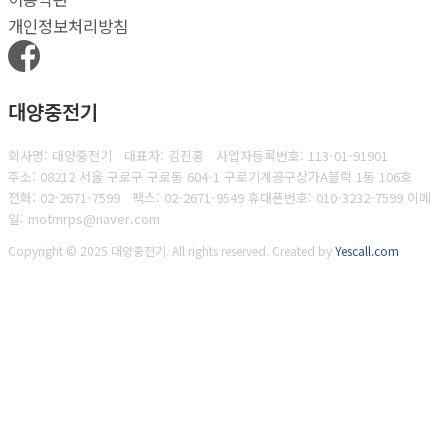
개인정보처리방침
대양중전기
회사명: 대양중전기 대표자: 김진홍
사업자등록번호:
113-01-91901
주소: 08212 서울 구로구 구로동 604-1 구로기계공구상가A블럭 1동 106호
전화: 02-2671-7599
팩스:
02-2671-9549 휴대폰번호: 010-3232-7599 이메
일: motmrps@naver.com
Copyright © 2025 대양중전기. All rights reserved.
Created by
Yescall.com