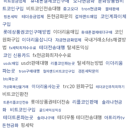
휴대폰결제코인구매
오다현금화
문화상품권비
비트송금업체
트코인구입
비트코인전송대행
중고오다
tron현금화
블테판매
돈현금화문의
코인계좌이체
테더송금업체
컬쳐랜드매입
핑돈세탁
구입
롯데상품권코인구매방법
이더리움매입
코인
휴대폰결제테더구매
원화구입
이더리움삽니다
국내거래소fds해결방
자금현금화업체
법
테더전송대행
탈세돈믹싱
fx세탁최저수수료
코인 신용카드
fx현금화최저수수료
usdt판매대행
탈세하는방법
이더리움
usdc매입
리플코인파는곳
파는곳
tron구매대행
검돈세탁문의
컬쳐랜드비트코인구입
btc파는곳
trc20 원화구입
이더리움사는곳
가상화폐선물거래
테더코인추척피하기
비트코인환전
롯데상품권테더전송
리플코인판매
솔라나현금
트론리플코인전송
비트코인구입
화
골드바믹싱믹싱
테더트론파는곳
테더무통 테더전송대행
아프리카tv
솔라나구매
핑세탁
돈현금화