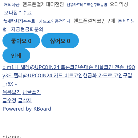
핸드폰결제테더전환
오다믹싱
해외자금
신용카드비트코인구매방법
오다집수수료
핸드폰결제코인구매
돈세탁방
fx세탁최저수수료
카드코인충전업체
자금현금화문의
법
좋아요
0
싫어요
0
인쇄
«
m1H_텔레@UPCOIN24 트론코인손대손 리플코인 전송_t9O
y3F_텔레@UPCOIN24 카드 비트코인현금화 카드로 코인구입
_r6X
»
목록보기
답글쓰기
글수정
글삭제
Powered by KBoard
이용약관