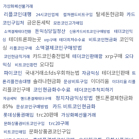
가상화폐선물거래
리플코인대행
탈세돈현금화
카드
24시코인업체
컬쳐랜드비트구입
금은돈세탁
코인구입처
모든코인고가매입
돈믹싱당일정산
테더코인믹
소액결제테더전환
신용카드비트코인구매방법
테더트론파는곳
코인믹
비트코인현금화
싱
테더최저수수료
xrp구매
싱
소액결제코인구매방법
리플코인구매
카드코인충전업체
xrp구매
테더코인판매함
오다
코인현금직거래
오다집
믹싱
비트코인환전
파이코인
국내거래소fds우회하는법
테더코인판매
자금믹싱
트
솔라나현금화
이더리움
론리플전송대행
문상비트구입
이더리움 리플
리플코인구매
코인현금화수수료
테더코인추척피하기
정치자금믹싱방법
핸드폰결제현금화
자금세탁
핸드폰결제테더구매
85%
카드 비트코인현금화
문상코인구매방법
trc20판매
롯데상품권매입
가상화폐선물거래
trc20구매
문화상품권비트코인구입
문화상품권코인구입
비트코인매입