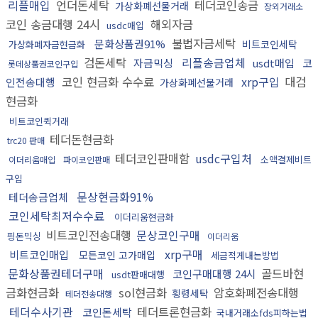
리플매입
언더돈세탁
테더코인송금
가상화폐선물거래
장외거래소
코인 송금대행 24시
해외자금
usdc매입
불법자금세탁
문화상품권91%
비트코인세탁
가상화폐자금현금화
검돈세탁
리플송금업체
자금믹싱
usdt매입
코
롯데상품권코인구입
코인 현금화 수수료
xrp구입
대검
인전송대행
가상화폐선물거래
현금화
비트코인퀵거래
테더돈현금화
trc20 판매
테더코인판매함
usdc구입처
소액결제비트
이더리움매입
파이코인판매
구입
문상현금화91%
테더송금업체
코인세탁최저수수료
이더리움현금화
비트코인전송대행
문상코인구매
핑돈믹싱
이더리움
xrp구매
비트코인매입
모든코인 고가매입
세금적게내는방법
문화상품권테더구매
골드바현
코인구매대행 24시
usdt판매대행
금화현금화
sol현금화
암호화폐전송대행
횡령세탁
테더전송대행
테더수사기관
테더트론현금화
코인돈세탁
국내거래소fds피하는법