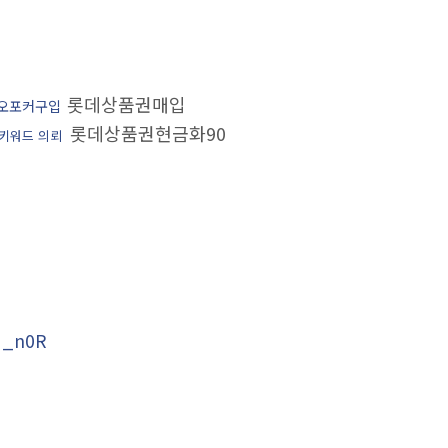
롯데상품권매입
오포커구입
롯데상품권현금화90
키워드 의뢰
_n0R