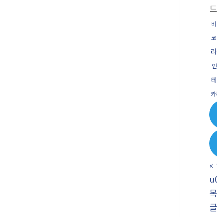
드
비
코
라
인
테
카
«
u