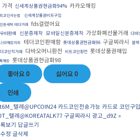
 가격
카카오해킹
신세계상품권현금화94%
신세계상품권비트구입
트코인사는법
fds걸렸어요
인돈세탁 테더거래
가상화폐선물거래
신분증제작
모바일신분증제작
우터판매
다바
테더코인판매함
구글찌라시
롯데상품권현금화96
블랙
스타해킹의뢰
다바오머니환전
롯데상품권매입
더코인직거래
비트코인환전
롯데상품권현금화98
톡해킹
좋아요
0
싫어요
0
인쇄
t6M_텔레@UPCOIN24 카드코인전송가능 카드로 코인구입
0T_텔레@KOREATALK77 구글찌라시 광고_d9Z
»
목록보기
답글쓰기
글수정
글삭제