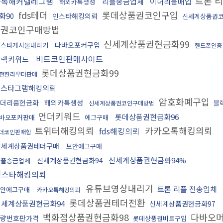
트론 
카톡해커텔레그램
리플송금업체
이더리움매입
해외카톡생성
fds테더
롯데상품권코인구입
화90
인스타해킹의뢰
신세계상품권
품권코인구매방법
신세계상품권현금화99
다바오포커구입
인스타게시물내리기
핸드폰인
비트코인판매사이트
블랙키워드
롯데상품권현금화99
전한라우터판매
인스타그램해킹의뢰
암호화폐구입
더리움현금화
해외카톡생성
블
신세계상품권코인구매방법
언더키워드
롯데상품권현금화96
바오포커판매
에그구매
트위터해킹의뢰
카카오톡해킹의뢰
fds해킹의뢰
더코인판매함
신세계상품권테더구매
보안에그구매
신세계상품권현금화94%
신세계상품권현금화94
리플송금업체
인스타해킹의뢰
유튜브영상내리기
트론 리플 전송업체
안에그구매
카카오톡해킹의뢰
롯데상품권테더전환
신세계상품권현금화94
신세계상품권현금화97
백화점상품권현금화98
다바오
량번호판가격
롯데상품권비트구입