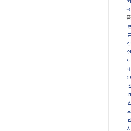
금
안
이
다
테
보
차