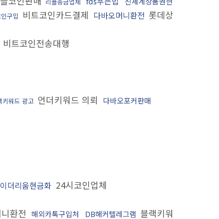
리플코인판매
fds푸는법
신세계상품권현
리플송금업체
비트코인카드결제
롯데상
다바오머니환전
코인구입
비트코인전송대행
증
언더키워드 의뢰
다바오포커판매
랙키워드 광고
24시코인업체
이더리움현금화
머니환전
블랙키워
해외카톡구입처
DB해커텔레그램