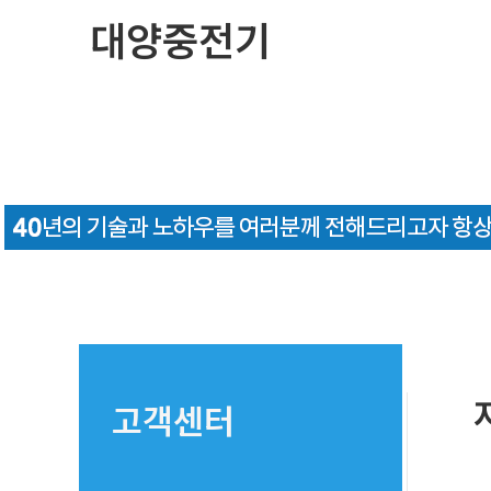
콘
대양중전기
텐
츠
로
건
너
뛰
기
고객센터