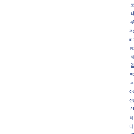
푸
I
암
백
블
아
전
테
더