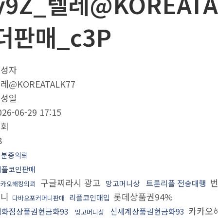
y9Z_텔레@KOREATA
더판매_c3P
작성자
레@KOREATALK77
작성일
026-06-29 17:15
조회
8
신분증의뢰
리플코인판매
구글찌라시 광고
번
트론리플 전송대행
망고머니상
카카오해킹의뢰
머니
롯데상품권94%
리플코인매입
다바오포커머니판매
카카오
백화점상품권현금화93
신세계상품권현금화93
망고머니상