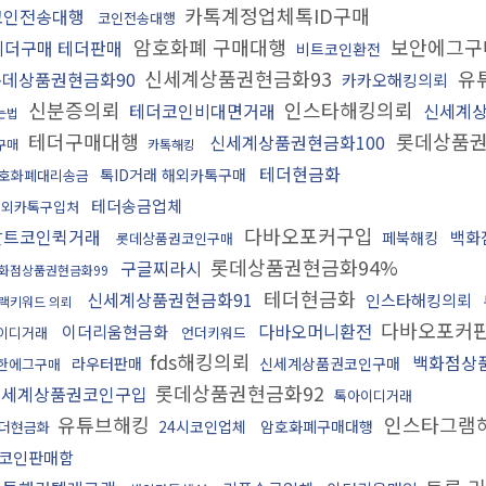
카톡계정업체톡ID구매
코인전송대행
코인전송대행
암호화폐 구매대행
보안에그구
테더구매 테더판매
비트코인환전
신세계상품권현금화93
유
롯데상품권현금화90
카카오해킹의뢰
신분증의뢰
인스타해킹의뢰
테더코인비대면거래
신세계상
는법
테더구매대행
롯데상품권
신세계상품권현금화100
D구매
카톡해킹
테더현금화
톡ID거래 해외카톡구매
호화폐대리송금
테더송금업체
해외카톡구입처
다바오포커구입
알트코인퀵거래
백화
페북해킹
롯데상품권코인구매
롯데상품권현금화94%
구글찌라시
화점상품권현금화99
테더현금화
신세계상품권현금화91
인스타해킹의뢰
랙키워드 의뢰
다바오포커
다바오머니환전
이더리움현금화
이디거래
언더키워드
fds해킹의뢰
백화점상
라우터판매
신세계상품권코인구매
한에그구매
롯데상품권현금화92
신세계상품권코인구입
톡아이디거래
유튜브해킹
인스타그램
24시코인업체
암호화폐구매대행
더현금화
코인판매함