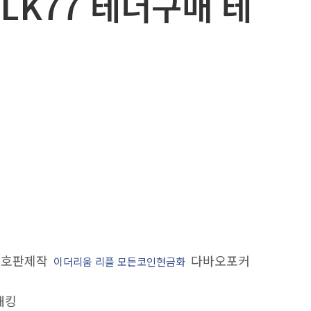
LK77 테더구매 테
호판제작
다바오포커
이더리움 리플 모든코인현금화
해킹