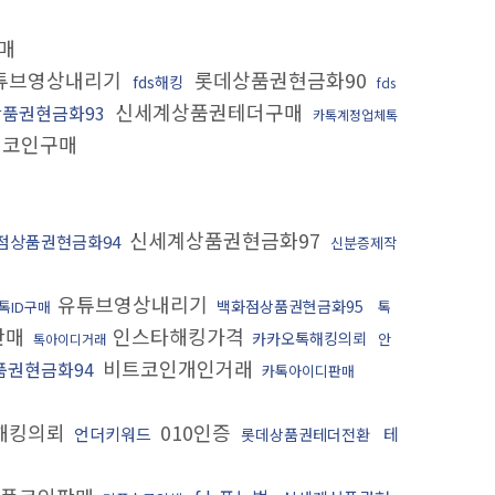
매
튜브영상내리기
롯데상품권현금화90
fds해킹
fds
신세계상품권테더구매
품권현금화93
카톡계정업체톡
코인구매
신세계상품권현금화97
점상품권현금화94
신분증제작
유튜브영상내리기
백화점상품권현금화95
톡ID구매
톡
판매
인스타해킹가격
카카오톡해킹의뢰
안
톡아이디거래
비트코인개인거래
품권현금화94
카톡아이디판매
해킹의뢰
010인증
언더키워드
테
롯데상품권테더전환