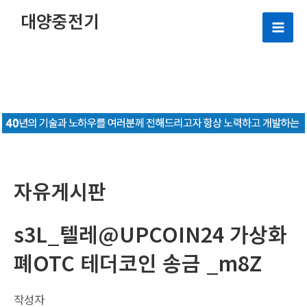
콘
대양중전기
텐
Mai
츠
로
Men
건
너
뛰
기
자유게시판
s3L_텔레@UPCOIN24 가상화
폐OTC 테더코인 송금 _m8Z
작성자