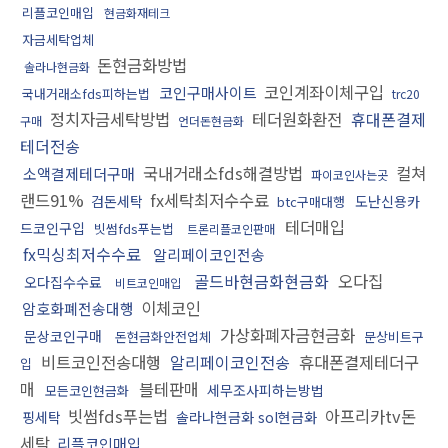
리플코인매입
현금화재테크
자금세탁업체
돈현금화방법
솔라나현금화
코인계좌이체구입
코인구매사이트
국내거래소fds피하는법
trc20
정치자금세탁방법
테더원화환전
휴대폰결제
구매
언더돈현금화
테더전송
국내거래소fds해결방법
컬쳐
소액결제테더구매
파이코인사는곳
랜드91%
fx세탁최저수수료
검돈세탁
도난신용카
btc구매대행
테더매입
드코인구입
빗썸fds푸는법
트론리플코인판매
fx믹싱최저수수료
알리페이코인전송
골드바현금화현금화
오다집
오다집수수료
비트코인매입
이체코인
암호화폐전송대행
가상화폐자금현금화
문상코인구매
돈현금화안전업체
문상비트구
비트코인전송대행
알리페이코인전송
휴대폰결제테더구
입
매
블테판매
세무조사피하는방법
모든코인현금화
빗썸fds푸는법
아프리카tv돈
핑세탁
솔라나현금화 sol현금화
세탁
리플코인매입