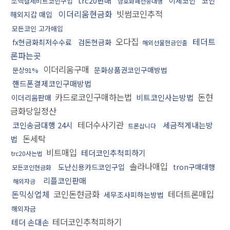
trc20판매
이체코인
코인
소액결제비트코인구입
암호화폐전송대행
이더리움현금화
빗썸코인추적
해외지갑 매입
모든코인 고가매입
오다집
테더트
fx현금화최저수수료
검돈현금화
해외선물현금인출
론파는곳
이더리움구매
문화상품권코인구매방법
문상91%
핸드폰결제코인구매방법
카드로코인구매하는법
돈현
비트코인사는방법
이더리움판매
금화당일정산
테더수사기관
코인송금대행 24시
세금적게내는방
트론삽니다
돈세탁
법
비트매입
테더코인추척피하기
trc20사는법
솔라나매입
도난신용카드코인구입
tron구매대행
모든코인현금화
리플코인판매
해외자금
돈믹싱업체
코인돈현금화
테더트론매입
세무조사피하는방법
해외자금
테더코인추척피하기
테더 손대손