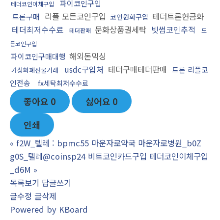
파이코인구입
테더코인이체구입
리플 모든코인구입
테더트론현금화
트론구매
코인원화구입
테더최저수수료
문화상품권세탁
빗썸코인추적
테더판매
모
든코인구입
해외돈믹싱
파이코인구매대행
usdc구입처
테더구매테더판매
트론 리플코
가상화폐선물거래
인전송
fx세탁최저수수료
좋아요
0
싫어요
0
인쇄
«
f2W_텔레 : bpmc55 마운자로약국 마운자로병원_b0Z
g0S_텔레@coinsp24 비트코인카드구입 테더코인이체구입
_d6M
»
목록보기
답글쓰기
글수정
글삭제
Powered by KBoard