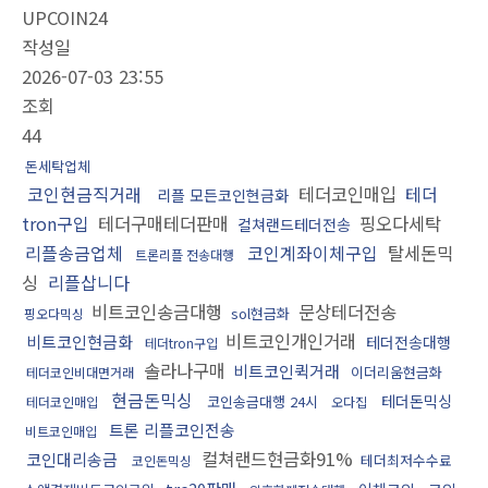
UPCOIN24
작성일
2026-07-03 23:55
조회
44
돈세탁업체
코인현금직거래
테더코인매입
테더
리플 모든코인현금화
tron구입
테더구매테더판매
핑오다세탁
컬쳐랜드테더전송
리플송금업체
코인계좌이체구입
탈세돈믹
트론리플 전송대행
싱
리플삽니다
비트코인송금대행
문상테더전송
sol현금화
핑오다믹싱
비트코인개인거래
비트코인현금화
테더전송대행
테더tron구입
솔라나구매
비트코인퀵거래
이더리움현금화
테더코인비대면거래
현금돈믹싱
테더돈믹싱
코인송금대행 24시
테더코인매입
오다집
트론 리플코인전송
비트코인매입
컬쳐랜드현금화91%
코인대리송금
테더최저수수료
코인돈믹싱