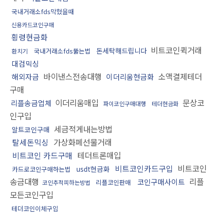
국내거래소fds막혔을때
신용카드코인구매
횡령현금화
비트코인퀵거래
돈세탁해드립니다
국내거래소fds뚫는법
환치기
대검믹싱
바이낸스전송대행
소액결제테더
해외자금
이더리움현금화
구매
이더리움매입
문상코
리플송금업체
파이코인구매대행
테더현금화
인구입
세금적게내는방법
알트코인구매
탈세돈믹싱
가상화폐선물거래
비트코인 카드구매
테더트론매입
비트코인카드구입
비트코인
usdt현금화
카드로코인구매하는법
송금대행
리플
코인구매사이트
리플코인판매
코인추적피하는방법
모든코인구입
테더코인이체구입