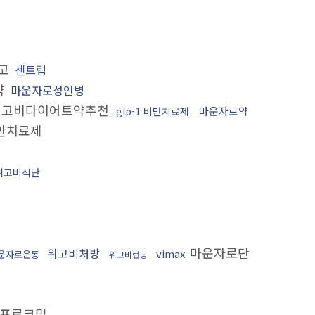
고
센트립
약
마운자로성인병
고비다이어트약추천
마운자로약
glp-1 비만치료제
비만치료제
위고비식단
마운자로단
위고비처방
vimax
운자로운동
위고비런닝
프로코밀