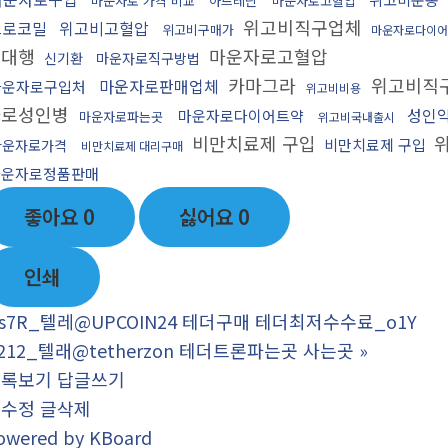
마운자로 가격 비교
아드레닌
마운자로고혈압
위고비직구업체
프로코밀
위고비고혈압
위고비구매가
마운자로다이어
매대행
마운자로고혈압
신기환
마운자로직구방법
카마그라
위고비직
마운자로판매업체
마운자로구입처
위고비비용
자로성인병
성인
마운자로다이어트약
마운자로파는곳
위고비국내출시
비만치료제 구입
위
비만치료제 구입
마운자로가격
비만치료제 대리구매
마운자로정품판매
좋아요
0
싫어요
0
인쇄
s7R_텔레@UPCOIN24 테더구매 테더최저수수료_o1Y
212_텔래@tetherzon 테더트론파는곳 사는곳
»
목록보기
답글쓰기
글수정
글삭제
owered by KBoard