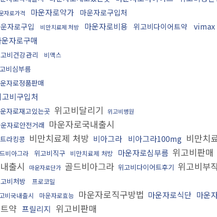
마운자로약가
마운자로구입처
운자로가격
마운자로비용
vimax
마운자로구입
위고비다이어트약
비만치료제 처방
마운자로구매
위고비건강관리
비맥스
고비심부름
운자로정품판매
위고비구입처
위고비달리기
운자로재고있는곳
위고비병원
마운자로국내출시
마운자로안전거래
비만치료제 처방
비만치료
비아그라
비아그라100mg
트라킹콩
위고비판매
마운자로심부름
위고비직구
드비아그라
비만치료제 처방
국내출시
골드비아그라
위고비부
위고비다이어트후기
마운자로단가
위고비처방
프로코밀
마운자로직구방법
마운자로식단
마운
고비국내출시
마운자로효능
어트약
위고비판매
프릴리지