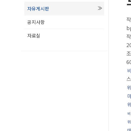
자유게시판
공지사항
b
자료실
2
6
스
비
위
마