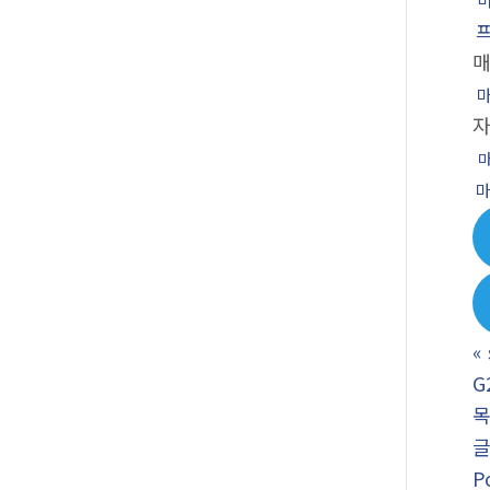
«
G
P