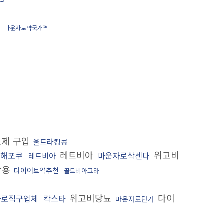
마운자로약국가격
제 구입
울트라킹콩
레트비아
위고비
해포쿠
마운자로삭센다
레트비아
작용
다이어트약추천
골드비아그라
위고비당뇨
다이
자로직구업체
칵스타
마운자로단가