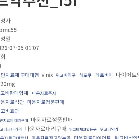
작성자
pmc55
작성일
026-07-05 01:07
조회
0
vinix
다이어트
비만치료제 구매대행
레트비아
위고비직구
해포쿠
20mg
위고비판매업체
마운자로주사
마운자로식단
마운자로정품판매
위고비효과
마운자로정품판매
만치료제 대리구매
마운자로대리구매
고비국내가격
위고비약가
위고비재고있는곳
마운자로다이어트
위고비성인
마운자로재고있는곳
운자로국내출시