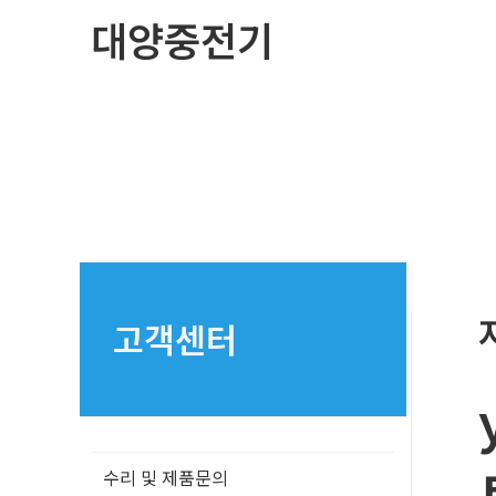
콘
대양중전기
텐
츠
로
건
너
뛰
기
고객센터
수리 및 제품문의