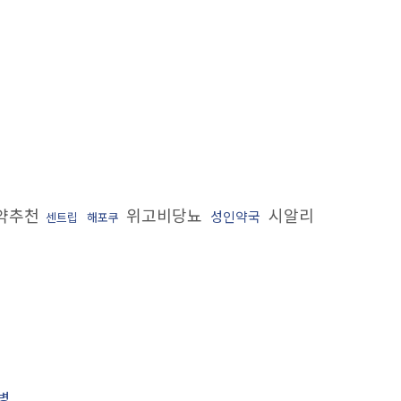
약추천
위고비당뇨
시알리
성인약국
센트립
해포쿠
병