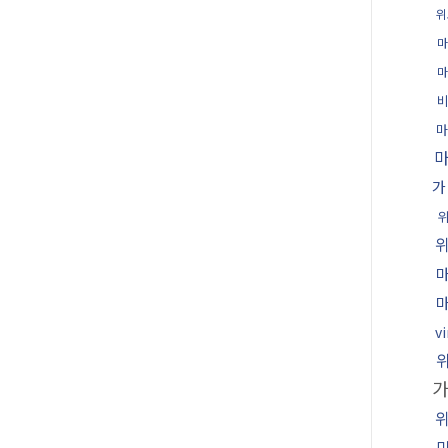
위
마
마
마
가
vi