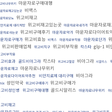
마운자로구매대행
고비나무위키
비맥스
운자로재고있는곳
위고비재고
운자로당뇨
위고비재고있는곳
마운자로재
비만치료제 대리처방
마운자로국내가격
위고비구매후기
마운자로다이어트
마운자로약가
운자로사는곳
위고비효능
위
마운자로구매가
마운자로단가
비맥스
마운자로부작용
위고비판매업체
위고비부작용
glp-1 
칵스타
위고비직구
위고비부작용
칵스타
비아그라
위고비효과
골드비아그라
위고비고혈압
시알리스
마운자로나무위키
마운자로재고
비아그라
비만치료제 대리구매
마운자로다이어트약추천
성인약국
위고비구매가
nix
위고비구매후기
골드시알리스
위고비성인병
위고비구매대행
마운자로나무위키
마
가
위고비재고
마운자로구입
위고비운동