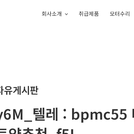
회사소개
취급제품
모터수리
자유게시판
y6M_텔레 : bpmc5
트약추천_f5I