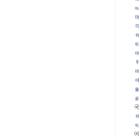
마
위
마
마
울
골
위