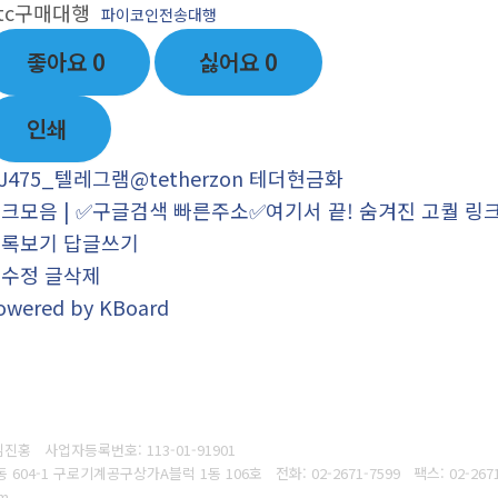
tc구매대행
파이코인전송대행
좋아요
0
싫어요
0
인쇄
J475_텔레그램@tetherzon 테더현금화
크모음 | ✅구글검색 빠른주소✅여기서 끝! 숨겨진 고퀄 링
목록보기
답글쓰기
글수정
글삭제
owered by KBoard
 김진홍
사업자등록번호:
113-01-91901
로동 604-1 구로기계공구상가A블럭 1동 106호
전화: 02-2671-7599
팩스:
02-267
om