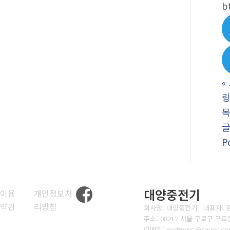
b
«
링
P
대양중전기
이용
개인정보처
약관
리방침
회사명: 대양중전기 대표자:
주소: 08212 서울 구로구 구
이메일: motmrps@naver.c