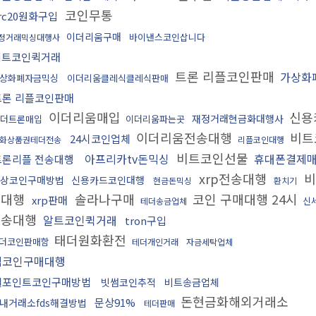
코인무통
rc20원화구입
이더리움구매
바이낸스코인삽니다
정거래믹싱대행사
비트코인퀵거래
트론 리플코인판매
가상화
상화폐자금믹싱
이더리움클레식클레식판매
트론 리플코인판매
이더리움매입
신용
재정거래현금화대행사
더트론매입
이더리움파는곳
이더리움전송대행
비트
24시코인업체
화상품권테더전송
리플코인대행
비트코인선물
아프리카tv돈믹싱
휴대폰결제
트론리플 전송대행
xrp전송대행
비
상코인구매방법
신용카드코인대행
현금돈믹싱
환치기
매대행
솔라나구매
코인 구매대행 24시
xrp판매
신
테더송금업체
전송대행
알트코인퀵거래
tron구입
태더원화환전
더코인판매함
테더개인거래
자금세탁업체
밈코인구매대행
엘포인트코인구매방법
빗썸코인추적
비트송금업체
돈현금화해외거래소
문상91%
내거래소fds해결방법
테더판매