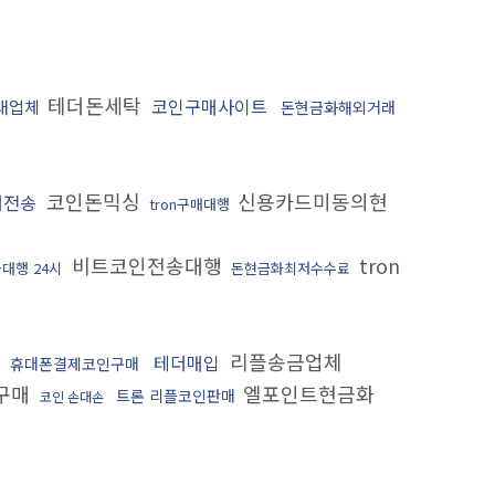
테더돈세탁
코인구매사이트
래업체
돈현금화해외거래
코인돈믹싱
신용카드미동의현
더전송
tron구매대행
비트코인전송대행
tron
대행 24시
돈현금화최저수수료
입
리플송금업체
테더매입
휴대폰결제코인구매
구매
엘포인트현금화
트론 리플코인판매
코인 손대손