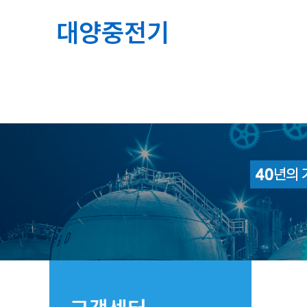
콘
대양중전기
텐
츠
로
건
너
뛰
기