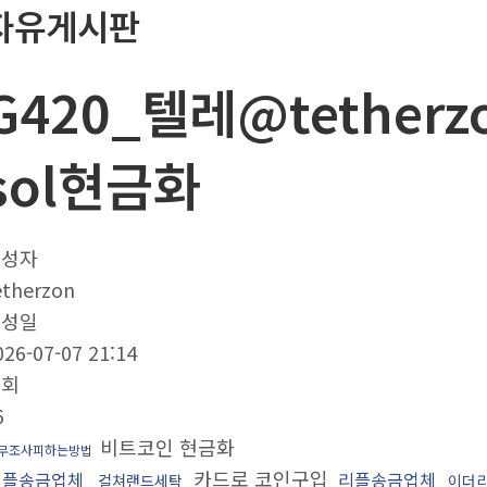
자유게시판
G420_텔레@tether
sol현금화
작성자
etherzon
작성일
026-07-07 21:14
조회
6
비트코인 현금화
무조사피하는방법
카드로 코인구입
리플송금업체
리플송금업체
컬쳐랜드세탁
이더