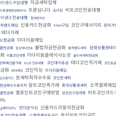
자금세탁업체
바이낸스구입대행
트론삽니다
비트코인전송대행
오다집
드폰결제현금화85%
바이낸스전송대행
탈세돈믹싱
신용카드현금화
코인구매사이트
컬쳐랜드매입
tron구입
장외거
테더거래
이더리움매입
tc현금화
불법자금현금화
문화상품권테
플현금화
컬쳐랜드세탁
문상테더전송
금화
이더리움클레식사는곳
리플코인대행
골드바세탁현금화
테더코인직거래
코인대리송금
상화폐선물거래
코인송금
trc20 전송대행
현금화
코인믹싱
이더리움매입
테더매입
돈세탁최저수수료
코인돈세탁
인신용카드
알트코인퀵거래
소액결제매
롯데상품권세탁
현금화수수료최저
엘포인트코인구매방법
비트코인카드
플현금화
잡코인구입대행
3%
신용카드미동의현금화
언더돈믹싱
sg페이93%
문상비트코인구입
비트코인전송대행
소액결제비트구입