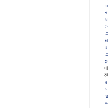
t
재
가
테
문
문
테
국