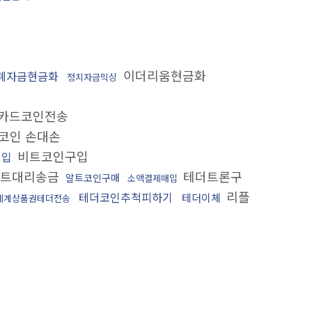
이더리움현금화
폐자금현금화
정치자금믹싱
카드코인전송
코인 손대손
비트코인구입
매입
트대리송금
테더트론구
알트코인구매
소액결제매입
리플
테더코인추척피하기
테더이체
세계상품권테더전송