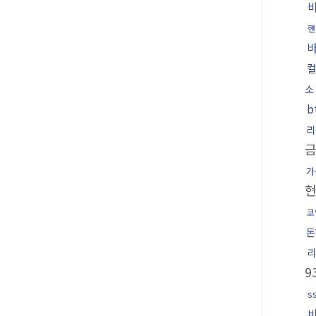
핸
소
b
리
가
코
돈
리
9
s