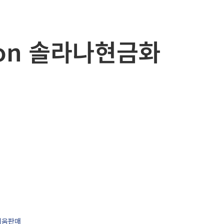
zon 솔라나현금화
리움판매