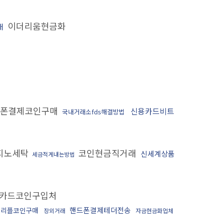
이더리움현금화
매
폰결제코인구매
신용카드비트
국내거래소fds해결방법
지노세탁
코인현금직거래
신세계상품
세금적게내는방법
카드코인구입처
핸드폰결제테더전송
 리플코인구매
장외거래
자금현금화업체