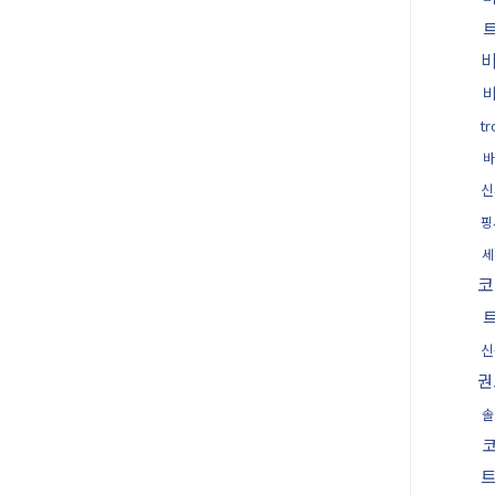
t
바
신
핑
세
코
신
권
솔