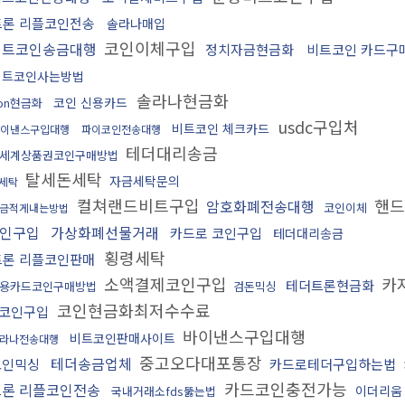
트론 리플코인전송
솔라나매입
코인이체구입
비트코인송금대행
정치자금현금화
비트코인 카드구
비트코인사는방법
솔라나현금화
코인 신용카드
ron현금화
usdc구입처
비트코인 체크카드
이낸스구입대행
파이코인전송대행
테더대리송금
세계상품권코인구매방법
탈세돈세탁
자금세탁문의
세탁
컬쳐랜드비트구입
핸드
암호화폐전송대행
코인이체
금적게내는방법
인구입
가상화폐선물거래
카드로 코인구입
테더대리송금
횡령세탁
트론 리플코인판매
소액결제코인구입
카
테더트론현금화
용카드코인구매방법
검돈믹싱
코인현금화최저수수료
코인구입
바이낸스구입대행
비트코인판매사이트
라나전송대행
중고오다대포통장
테더송금업체
코인믹싱
카드로테더구입하는법
카드코인충전가능
트론 리플코인전송
이더리움
국내거래소fds뚫는법