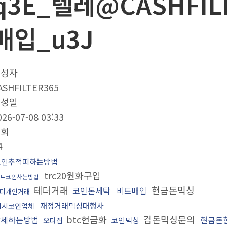
q3E_텔레@CASHFIL
매입_u3J
작성자
ASHFILTER365
작성일
026-07-08 03:33
조회
4
코인추적피하는방법
trc20원화구입
트코인사는방법
테더거래
현금돈믹싱
코인돈세탁
비트매입
더개인거래
재정거래믹싱대행사
4시코인업체
btc현금화
검돈믹싱문의
탈세하는방법
현금돈
코인믹싱
오다집