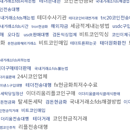
코인돈현금화
테더손대손
내거래소fds피하는법
국내거래소fds해결업
인전송대행
테더수사기관
trc20코인전
내거래소fds깨는법
테더코인비대면거래
세금적게내는방법
해외자금
usdc구
내거래소fds시간
tron현금화
비트코인믹싱
매
오다집
usdt판매대행
검돈믹싱업체
코인이체
금화
비트코인매입
태더원화환전
테더트론파는곳
돈현금화해외거래소
내거래소fds피하는법
테더구매테더판매
국내거래소fds뚫는법
24시코인업체
더리움판매
fx현금화최저수수료
테더전송대행
이낸스구입대행
이더리움리플코인구매
돈세탁당일정산
이더리움클레식클레식판매
탈세돈세탁
국내거래소fds해결방법
검돈현금화
이
핑돈현금화
비트코인매입
인현금직거래
코인현금직거래
테더거래
이더리움전송대행
리플전송대행
썸코인추적