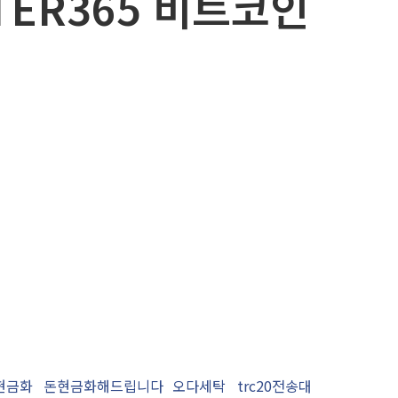
TER365 비트코인
현금화
돈현금화해드립니다
오다세탁
trc20전송대