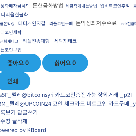
돈현금화방법
가상화폐자금세탁
업비트코인추적
세금적게내는방법
이더리움현금화
돈믹싱최저수수료
테더개인지갑
리플코인구매
금돈믹싱
usdc현금
테더코인세탁
리플전송대행
세탁재테크
금화재테크
모든코인구입
좋아요
0
싫어요
0
인쇄
s5F_텔레@bitcoinsyri 카드코인충전가능 장외거래 _p2I
8M_텔레@UPCOIN24 코인 체크카드 비트코인 카드구매_y
목록보기
답글쓰기
글수정
글삭제
owered by KBoard