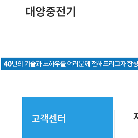
콘
대양중전기
텐
츠
로
건
너
뛰
기
고객센터