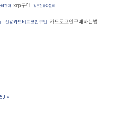
xrp구매
블테판매
검돈현금화문의
카드로코인구매하는법
신용카드비트코인구입
화
5J
»