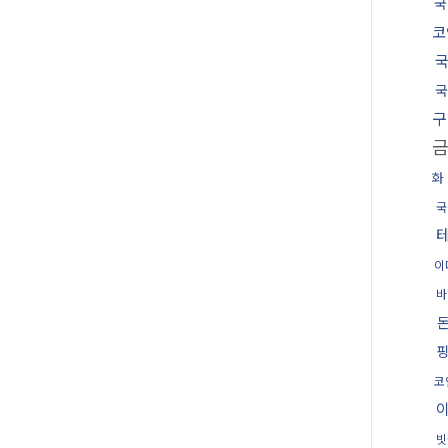
국
코
국
국
구
화
국
이
바
코
빗