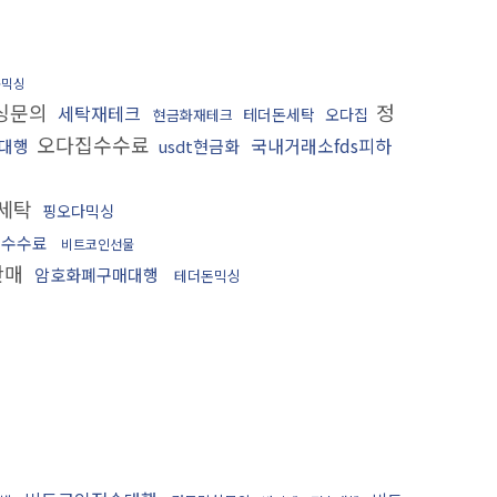
돈믹싱
싱문의
정
세탁재테크
테더돈세탁
오다집
현금화재테크
오다집수수료
국내거래소fds피하
대행
usdt현금화
세탁
핑오다믹싱
저수수료
비트코인선물
판매
암호화폐구매대행
테더돈믹싱