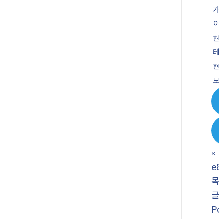
현
현
«
e
P