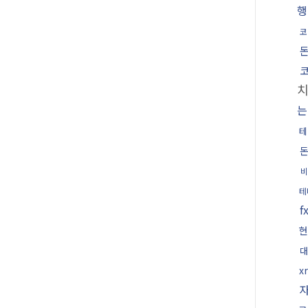
행
코
는
테
비
테
현
대
x