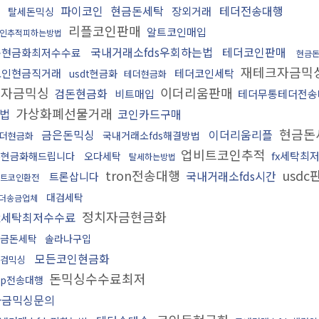
파이코인
현금돈세탁
테더전송대행
장외거래
탈세돈믹싱
리플코인판매
알트코인매입
인추적피하는방법
국내거래소fds우회하는법
테더코인판매
돈현금화최저수수료
현금
재테크자금믹
코인현금직거래
테더코인세탁
usdt현금화
테더현금화
치자금믹싱
이더리움판매
검돈현금화
비트매입
테더무통테더전송
가상화폐선물거래
법
코인카드구매
현금돈
금은돈믹싱
이더리움리플
국내거래소fds해결방법
더현금화
업비트코인추적
fx세탁최
돈현금화해드립니다
오다세탁
탈세하는방법
tron전송대행
usdc
국내거래소fds시간
트론삽니다
트코인환전
대검세탁
더송금업체
정치자금현금화
fx세탁최저수수료
금돈세탁
솔라나구입
모든코인현금화
검믹싱
돈믹싱수수료최저
rp전송대행
자금믹싱문의