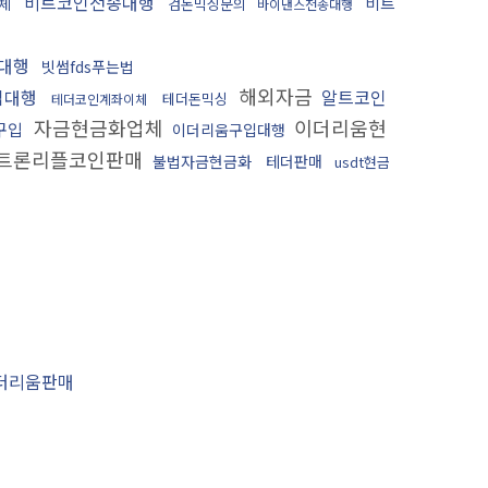
비트코인전송대행
비트
체
검돈믹싱문의
바이낸스전송대행
송대행
빗썸fds푸는법
해외자금
입대행
알트코인
테더돈믹싱
테더코인계좌이체
자금현금화업체
이더리움현
구입
이더리움구입대행
트론리플코인판매
불법자금현금화
테더판매
usdt현금
더리움판매