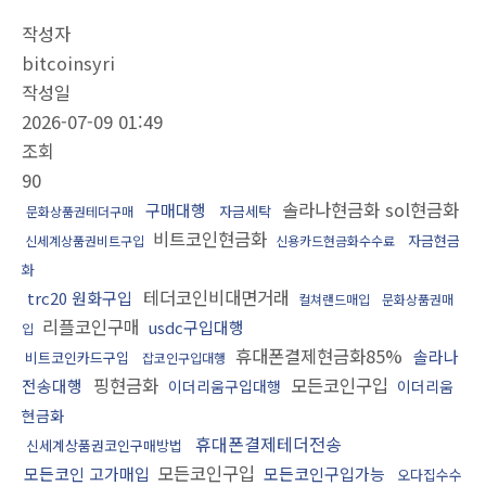
작성자
bitcoinsyri
작성일
2026-07-09 01:49
조회
90
솔라나현금화 sol현금화
구매대행
자금세탁
문화상품권테더구매
비트코인현금화
자금현금
신세계상품권비트구입
신용카드현금화수수료
화
테더코인비대면거래
trc20 원화구입
컬쳐랜드매입
문화상품권매
리플코인구매
usdc구입대행
입
휴대폰결제현금화85%
솔라나
비트코인카드구입
잡코인구입대행
핑현금화
모든코인구입
전송대행
이더리움구입대행
이더리움
현금화
휴대폰결제테더전송
신세계상품권코인구매방법
모든코인구입
모든코인 고가매입
모든코인구입가능
오다집수수