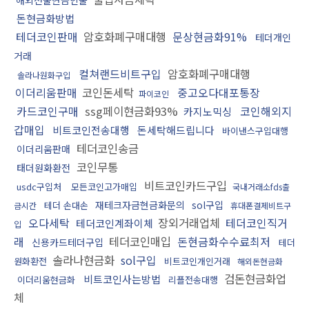
해외선물현금인출
돈현금화방법
테더코인판매
암호화폐구매대행
문상현금화91%
테더개인
거래
컬쳐랜드비트구입
암호화폐구매대행
솔라나원화구입
이더리움판매
코인돈세탁
중고오다대포통장
파이코인
카드코인구매
ssg페이현금화93%
코인해외지
카지노믹싱
갑매입
비트코인전송대행
돈세탁해드립니다
바이낸스구입대행
테더코인송금
이더리움판매
코인무통
태더원화환전
비트코인카드구입
usdc구입처
모든코인고가매입
국내거래소fds출
재테크자금현금화문의
sol구입
테더 손대손
금시간
휴대폰결제비트구
오다세탁
장외거래업체
테더코인직거
테더코인계좌이체
입
래
테더코인매입
돈현금화수수료최저
신용카드테더구입
테더
솔라나현금화
sol구입
원화환전
비트코인개인거래
해외돈현금화
검돈현금화업
비트코인사는방법
이더리움현금화
리플전송대행
체