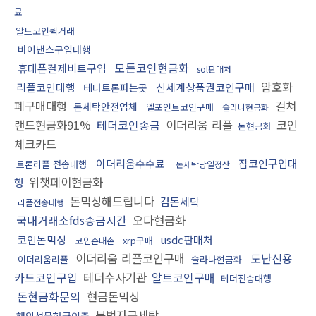
료
알트코인퀵거래
바이낸스구입대행
모든코인현금화
휴대폰결제비트구입
sol판매처
암호화
리플코인대행
신세계상품권코인구매
테더트론파는곳
폐구매대행
컬쳐
돈세탁안전업체
엘포인트코인구매
솔라나현금화
랜드현금화91%
테더코인송금
이더리움 리플
코인
돈현금화
체크카드
이더리움수수료
잡코인구입대
트론리플 전송대행
돈세탁당일정산
위챗페이현금화
행
돈믹싱해드립니다
검돈세탁
리플전송대행
국내거래소fds송금시간
오다현금화
코인돈믹싱
usdc판매처
xrp구매
코인손대손
이더리움 리플코인구매
도난신용
이더리움리플
솔라나현금화
카드코인구입
테더수사기관
알트코인구매
테더전송대행
돈현금화문의
현금돈믹싱
불법자금세탁