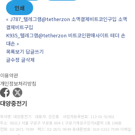
인쇄
«
J787_텔레그램@tetherzon 소액결제비트코인구입 소액
결제비트구입
K935_텔레그램@tetherzon 비트코인판매사이트 테더 손
대손
»
목록보기
답글쓰기
글수정
글삭제
이용약관
개인정보처리방침
대양중전기
회사명: 대양중전기 대표자: 김진홍
사업자등록번호:
113-01-91901
주소: 08212 서울 구로구 구로동 604-1 구로기계공구상가A블럭 1동 106호
전화: 02-2671-7599
팩스:
02-2671-9549 휴대폰번호: 010-3232-7599 이메일: