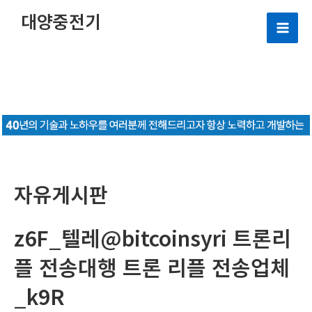
콘
대양중전기
텐
Mai
츠
로
Men
건
너
뛰
기
자유게시판
z6F_텔레@bitcoinsyri 트론리
플 전송대행 트론 리플 전송업체
_k9R