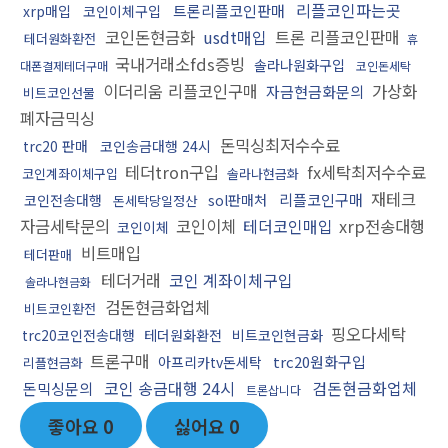
리플코인파는곳
트론리플코인판매
xrp매입
코인이체구입
코인돈현금화
usdt매입
트론 리플코인판매
테더원화환전
휴
국내거래소fds증빙
솔라나원화구입
대폰결제테더구매
코인돈세탁
이더리움 리플코인구매
가상화
자금현금화문의
비트코인선물
폐자금믹싱
돈믹싱최저수수료
trc20 판매
코인송금대행 24시
테더tron구입
fx세탁최저수수료
코인계좌이체구입
솔라나현금화
재테크
리플코인구매
코인전송대행
sol판매처
돈세탁당일정산
자금세탁문의
코인이체
테더코인매입
xrp전송대행
코인이체
비트매입
테더판매
테더거래
코인 계좌이체구입
솔라나현금화
검돈현금화업체
비트코인환전
핑오다세탁
trc20코인전송대행
테더원화환전
비트코인현금화
트론구매
trc20원화구입
아프리카tv돈세탁
리플현금화
코인 송금대행 24시
검돈현금화업체
돈믹싱문의
트론삽니다
좋아요
0
싫어요
0