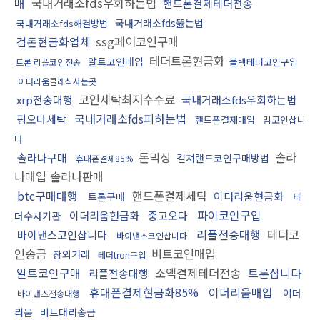
매
국내거래소fds우회하는법
핸드폰결제테더전송
국내거래소fds뚫는법
국내거래소fds해결방법
검돈현금화업체
ssg페이코인구매
테더트론현금화
알트코인매입
블랙테더코인구입
트론 리플코인전송
이더리움클레식사는곳
코인세탁최저수수료
xrp전송대행
국내거래소fds우회하는법
국내거래소fds피하는법
핑오다세탁
핸드폰결제매입
밈코인삽니
다
돈믹싱
솔라
솔라나구매
컬쳐랜드코인구매방법
휴대폰결제85%
나매입 솔라나판매
btc구매대행
핸드폰결제세탁
이더리움현금화
트론구매
테
파이코인구입
이더리움현금화
중고오다
더수사기관
리플전송대행
테더코
바이낸스코인삽니다
바이낸스코인삽니다
인송금
비트코인매입
장외거래
테더tron구입
알트코인구매
소액결제테더전송
트론삽니다
리플전송대행
휴대폰결제현금화85%
이더리움매입
이더
바이낸스전송대행
리움
비트대리송금