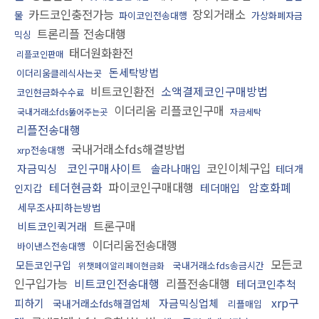
카드코인충전가능
장외거래소
물
파이코인전송대행
가상화폐자금
트론리플 전송대행
믹싱
태더원화환전
리플코인판매
돈세탁방법
이더리움클레식사는곳
비트코인환전
소액결제코인구매방법
코인현금화수수료
이더리움 리플코인구매
국내거래소fds뚫어주는곳
자금세탁
리플전송대행
국내거래소fds해결방법
xrp전송대행
코인구매사이트
코인이체구입
자금믹싱
솔라나매입
테더개
테더현금화
파이코인구매대행
암호화폐
테더매입
인지갑
세무조사피하는방법
트론구매
비트코인퀵거래
이더리움전송대행
바이낸스전송대행
모든코
모든코인구입
국내거래소fds송금시간
위챗페이알리페이현금화
인구입가능
비트코인전송대행
리플전송대행
테더코인추척
xrp구
피하기
자금믹싱업체
국내거래소fds해결업체
리플매입