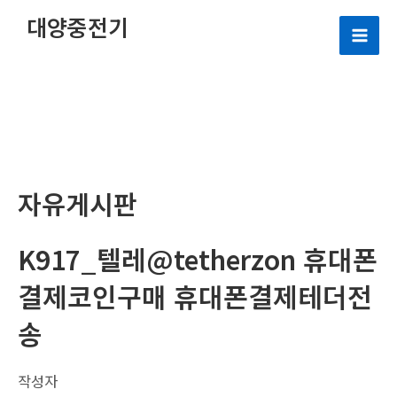
콘
대양중전기
텐
Mai
츠
로
Men
건
너
뛰
기
자유게시판
K917_텔레@tetherzon 휴대폰
결제코인구매 휴대폰결제테더전
송
작성자