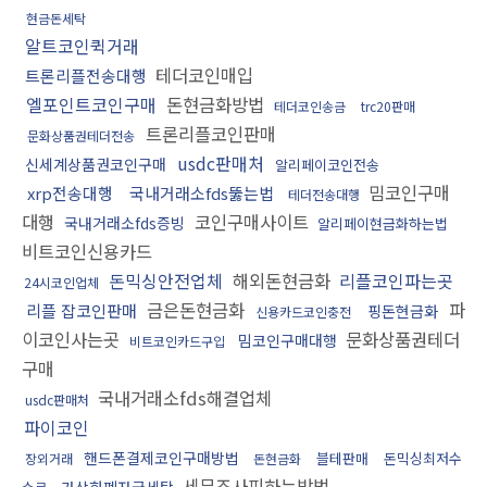
현금돈세탁
알트코인퀵거래
테더코인매입
트론리플전송대행
엘포인트코인구매
돈현금화방법
테더코인송금
trc20판매
트론리플코인판매
문화상품권테더전송
usdc판매처
신세계상품권코인구매
알리페이코인전송
밈코인구매
xrp전송대행
국내거래소fds뚫는법
테더전송대행
대행
코인구매사이트
국내거래소fds증빙
알리페이현금화하는법
비트코인신용카드
돈믹싱안전업체
해외돈현금화
리플코인파는곳
24시코인업체
금은돈현금화
파
리플 잡코인판매
핑돈현금화
신용카드코인충전
이코인사는곳
문화상품권테더
밈코인구매대행
비트코인카드구입
구매
국내거래소fds해결업체
usdc판매처
파이코인
핸드폰결제코인구매방법
블테판매
돈믹싱최저수
장외거래
돈현금화
세무조사피하는방법