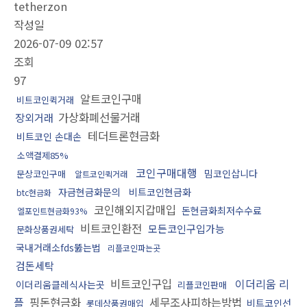
tetherzon
작성일
2026-07-09 02:57
조회
97
알트코인구매
비트코인퀵거래
가상화폐선물거래
장외거래
테더트론현금화
비트코인 손대손
소액결제85%
코인구매대행
밈코인삽니다
문상코인구매
알트코인퀵거래
자금현금화문의
비트코인현금화
btc현금화
코인해외지갑매입
돈현금화최저수수료
엘포인트현금화93%
비트코인환전
모든코인구입가능
문화상품권세탁
국내거래소fds뚫는법
리플코인파는곳
검돈세탁
비트코인구입
이더리움 리
이더리움클레식사는곳
리플코인판매
플
핑돈현금화
세무조사피하는방법
비트코인선
롯데상품권매입