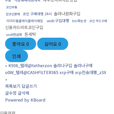
가상화폐자금세탁
수료
코인무통
솔라나원화구입
코인 구매대행 24시
잡코인판매
usdc구입대행
이더리움클레식클레식매입
btc파는곳
코인 카드구매
신용카드비트코인구입
돈세탁
usdt현금화
좋아요
0
싫어요
0
인쇄
«
K936_텔레@tetherzon 솔라나구입 솔라나구매
o0W_텔레@CASHFILTER365 xrp구매 xrp전송대행_z3X
»
목록보기
답글쓰기
글수정
글삭제
Powered by KBoard
이용약관