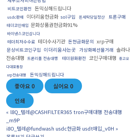
세무조사피하는방법
돈믹싱해드립니다
비트코인환전
이더리움현금화
sol구입
트론구매
usdc판매
돈세탁당일정산
문화상품권현금화91%
테더코인매입
바이낸스코인삽니다
테더수사기관
xrp구매
돈현금화문의
테더최저수수료
이더리움사는곳
솔라나
문상비트코인구입
가상화폐선물거래
전송대행
코인구매대행
테더원화환전
트론리플 전송대행
중고오
다대포통장
돈믹싱해드립니다
xrp전송대행
좋아요
0
싫어요
0
인쇄
«
l8Q_텔레@CASHFILTER365 tron구매대행 전송대행
_m9P
i8O_텔레@fundwash usdc현금화 usdt매입_v0H
»
목록보기
답글쓰기