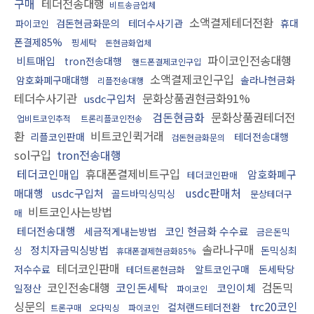
구매
테더전송대행
비트송금업체
소액결제테더전환
검돈현금화문의
테더수사기관
휴대
파이코인
폰결제85%
핑세탁
돈현금화업체
파이코인전송대행
비트매입
tron전송대행
핸드폰결제코인구입
소액결제코인구입
암호화폐구매대행
솔라나현금화
리플전송대행
테더수사기관
문화상품권현금화91%
usdc구입처
검돈현금화
문화상품권테더전
업비트코인추적
트론리플코인전송
환
비트코인퀵거래
리플코인판매
테더전송대행
검돈현금화문의
sol구입
tron전송대행
테더코인매입
휴대폰결제비트구입
암호화폐구
테더코인판매
usdc판매처
매대행
usdc구입처
골드바믹싱믹싱
문상테더구
비트코인사는방법
매
테더전송대행
코인 현금화 수수료
세금적게내는방법
금은돈믹
솔라나구매
정치자금믹싱방법
돈믹싱최
싱
휴대폰결제현금화85%
테더코인판매
저수수료
알트코인구매
돈세탁당
테더트론현금화
코인전송대행
코인돈세탁
검돈믹
코인이체
일정산
파이코인
싱문의
trc20코인
컬쳐랜드테더전환
트론구매
오다믹싱
파이코인