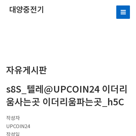
콘
대양중전기
텐
Mai
츠
로
Men
건
너
뛰
기
자유게시판
s8S_텔레@UPCOIN24 이더리
움사는곳 이더리움파는곳_h5C
작성자
UPCOIN24
작성일