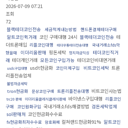
2026-07-09 07:21
조회
72
블랙테더코인전송
세금적게내는방법
핸드폰결제테더구매
알트코인퀵거래
코인 구매대행 24시
블랙테더코인전송
테
더트론매입
리플코인대행
국내거래소fds막
테더무통테더전송대행
이더리움판매
핑돈세탁
테더코인직거
혔을때
정치자금믹싱
래
테더개인거래
모든코인구입가능
테더코인비대면거래
usdt현금화
비트코인세탁
트론
코인이체구입
usdc구입대행
리플전송업체
불법자금세탁
비트코인사는법
tron현금화
트론리플전송대행
문상코인구매
바이낸스구입대행
리플코인
이더리움클레식클레식판매
trc20 판매
국내거래소fds해결방법
검돈세탁업체
구매
코인원화구입
sol판매처
코인현금화수수료
컬쳐랜드현금화91%
알트코인
fx현금화최저수수료
암호화폐