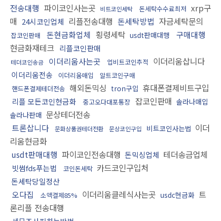
전송대행
파이코인사는곳
xrp구
돈세탁수수료최저
비트코인세탁
매
리플전송대행
돈세탁방법
자금세탁문의
24시코인업체
돈현금화업체
횡령세탁
구매대행
usdt판매대행
잡코인판매
현금화재테크
리플코인판매
이더리움사는곳
이더리움삽니다
업비트코인추적
테더코인송금
이더리움전송
이더리움매입
알트코인구매
해외돈믹싱
휴대폰결제비트구입
tron구입
핸드폰결제테더전송
잡코인판매
리플 모든코인현금화
솔라나매입
중고오다대포통장
문상테더전송
솔라나판매
트론삽니다
이더
비트코인사는법
문화상품권테더전환
문상코인구입
리움현금화
usdt판매대행
파이코인전송대행
테더송금업체
돈믹싱업체
카드코인구입처
빗썸fds푸는법
코인돈세탁
돈세탁당일정산
오다집
이더리움클레식사는곳
트
usdc현금화
소액결제85%
론리플 전송대행