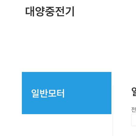
콘
대양중전기
텐
츠
로
건
너
뛰
기
일반모터
전