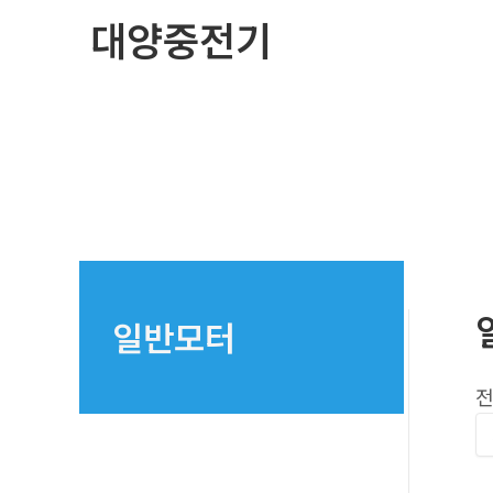
콘
대양중전기
텐
츠
로
건
너
뛰
기
일반모터
전