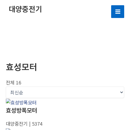
콘
대양중전기
텐
Mai
츠
로
Men
건
너
뛰
기
효성모터
전체 16
효성방폭모터
대양중전기
| 5374