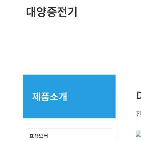
콘
대양중전기
텐
츠
로
건
너
뛰
기
제품소개
전
효성모터