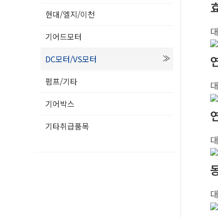
효
현대/엘지/이천
기어드모터
DC모터/VS모터
펌프/기타
기어박스
기타취급품목
동